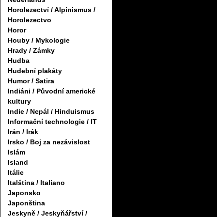
Horolezectví / Alpinismus /
Horolezectvo
Horor
Houby / Mykologie
Hrady / Zámky
Hudba
Hudební plakáty
Humor / Satira
Indiáni / Původní americké
kultury
Indie / Nepál / Hinduismus
Informační technologie / IT
Irán / Irák
Irsko / Boj za nezávislost
Islám
Island
Itálie
Italština / Italiano
Japonsko
Japonština
Jeskyně / Jeskyňářství /