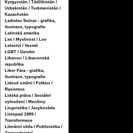
Kyrgyzstán / Tádžikistán /
Uzbekistán / Turkmenistán /
Kazachstán
Ladislav Sutnar - grafika,
ilustrace, typografie
Latinská amerika
Les / Myslivost / Lov
Letectví / Vesmír
LGBT / Gender
Libanon / Libanonská
republika
Libor Fára - grafika,
ilustrace, typografie
Lidové umění / Folklor /
Rasismus
Lidská práva / Sociální
vyloučení / Menšiny
Lingvistika / Jazykověda
Listopad 1989 /
Transformace
Literární věda / Publicistika /
Zpravodajství