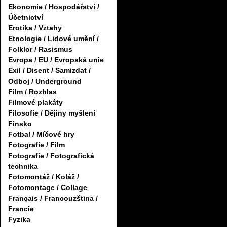
Ekonomie / Hospodářství /
Účetnictví
Erotika / Vztahy
Etnologie / Lidové umění /
Folklor / Rasismus
Evropa / EU / Evropská unie
Exil / Disent / Samizdat /
Odboj / Underground
Film / Rozhlas
Filmové plakáty
Filosofie / Dějiny myšlení
Finsko
Fotbal / Míčové hry
Fotografie / Film
Fotografie / Fotografická
technika
Fotomontáž / Koláž /
Fotomontage / Collage
Français / Francouzština /
Francie
Fyzika