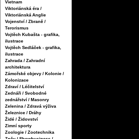
Vietnam
Viktoriánská éra /
Viktoriánská Anglie
Vojenství / Zbraně /
Terorismus
Vojtěch Kubašta - grafika,
ilustrace
Vojtěch Sedláček - grafika,
ilustrace
Zahrada / Zahradní
architektura
Zámořské objevy / Kolonie /
Kolonizace
Zdraví / Léčitelství
Zednáři / Svobodné
zednářství / Masonry
Zelenina / Zdravá výživa
Železnice / Dráhy
Židé / Židovství
Zimní sporty
Zoologie / Zootechnika
Zpěv / Showbusiness /