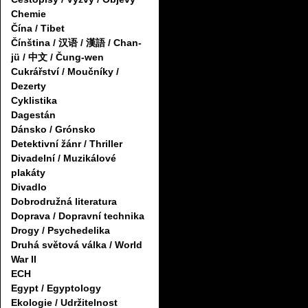
Chemie
Čína / Tibet
Čínština / 汉语 / 漢語 / Chan-
jü / 中文 / Čung-wen
Cukrářství / Moučníky /
Dezerty
Cyklistika
Dagestán
Dánsko / Grónsko
Detektivní žánr / Thriller
Divadelní / Muzikálové
plakáty
Divadlo
Dobrodružná literatura
Doprava / Dopravní technika
Drogy / Psychedelika
Druhá světová válka / World
War II
ECH
Egypt / Egyptology
Ekologie / Udržitelnost