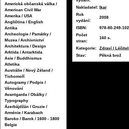
vydání:
Americká občanská válka /
Nakladatel:
Ikar
American Civil War
Rok
Amerika / USA
2008
vydání:
Angličtina / English
ISBN:
978-80-249-102
Antika
Archeologie / Památky /
Počet
160 s.
Muzea / Archivnictví
stran:
Architektura / Design
Kategorie:
Zdraví / Léčitel
Arktida / Antarktida
Stav:
Pěkná brož
Asie / Buddhismus
Atletika
Austrálie / Nový Zéland /
Tichomoří
Autogramy / Podpis /
Věnování
Avantgarda / Obálky /
Typography
Ázerbájdžán / Gruzie /
Arménie / Karabach
Baroko / Barok / 1600 - 1800
Belgie