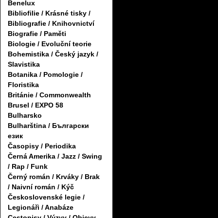
Benelux
Bibliofilie / Krásné tisky /
Bibliografie / Knihovnictví
Biografie / Paměti
Biologie / Evoluční teorie
Bohemistika / Český jazyk /
Slavistika
Botanika / Pomologie /
Floristika
Británie / Commonwealth
Brusel / EXPO 58
Bulharsko
Bulharština / Български
език
Časopisy / Periodika
Černá Amerika / Jazz / Swing
/ Rap / Funk
Černý román / Krváky / Brak
/ Naivní román / Kýč
Československé legie /
Legionáři / Anabáze
Cestopisy / Výzvy / Objevy