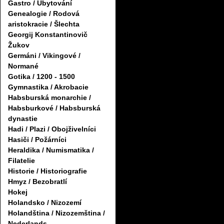
Gastro / Ubytování
Genealogie / Rodová
aristokracie / Šlechta
Georgij Konstantinovič
Žukov
Germáni / Vikingové /
Normané
Gotika / 1200 - 1500
Gymnastika / Akrobacie
Habsburská monarchie /
Habsburkové / Habsburská
dynastie
Hadi / Plazi / Obojživelníci
Hasiči / Požárníci
Heraldika / Numismatika /
Filatelie
Historie / Historiografie
Hmyz / Bezobratlí
Hokej
Holandsko / Nizozemí
Holandština / Nizozemština /
Nederlands