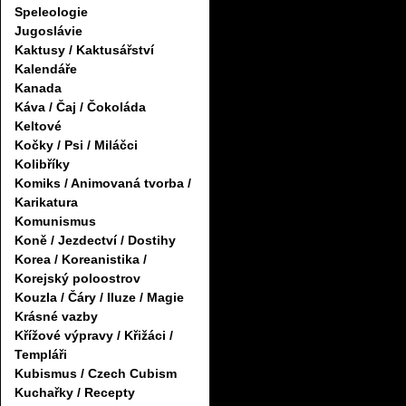
Speleologie
Jugoslávie
Kaktusy / Kaktusářství
Kalendáře
Kanada
Káva / Čaj / Čokoláda
Keltové
Kočky / Psi / Miláčci
Kolibříky
Komiks / Animovaná tvorba /
Karikatura
Komunismus
Koně / Jezdectví / Dostihy
Korea / Koreanistika /
Korejský poloostrov
Kouzla / Čáry / Iluze / Magie
Krásné vazby
Křížové výpravy / Křižáci /
Templáři
Kubismus / Czech Cubism
Kuchařky / Recepty