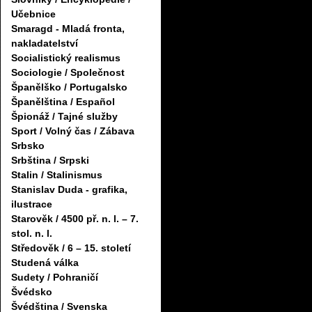
Učebnice
Smaragd - Mladá fronta,
nakladatelství
Socialistický realismus
Sociologie / Společnost
Španělško / Portugalsko
Španělština / Español
Špionáž / Tajné služby
Sport / Volný čas / Zábava
Srbsko
Srbština / Srpski
Stalin / Stalinismus
Stanislav Duda - grafika,
ilustrace
Starověk / 4500 př. n. l. – 7.
stol. n. l.
Středověk / 6 – 15. století
Studená válka
Sudety / Pohraničí
Švédsko
Švédština / Svenska