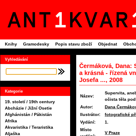
Knihy
Gramodesky
Popis stavu zboží
Objednat
Obcho
Vyhledávání
Čermáková, Dana: S
a krásná - řízená vn
Josefa ..., 2008
Kategorie
Supervita, aneb
Název:
očista těla po
19. století / 19th century
Autor:
Dana Čermáko
Abcházie / Jižní Osetie
Ilustrátor:
fotografické př
Afghánistán / Pákistán
Afrika
Vydání:
1.
Akvaristika / Teraristika
Místo
V Praze
Aljaška