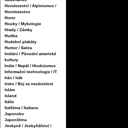
Horolezectví / Alpinismus /
Horolezectvo
Horor
Houby / Mykologie
Hrady / Zámky
Hudba
Hudební plakáty
Humor / Satira
Indiáni / Původní americké
kultury
Indie / Nepál / Hinduismus
Informační technologie / IT
Irán / Irák
Irsko / Boj za nezávislost
Islám
Island
Itálie
Italština / Italiano
Japonsko
Japonština
Jeskyně / Jeskyňářství /