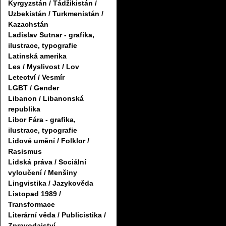
Kyrgyzstán / Tádžikistán /
Uzbekistán / Turkmenistán /
Kazachstán
Ladislav Sutnar - grafika,
ilustrace, typografie
Latinská amerika
Les / Myslivost / Lov
Letectví / Vesmír
LGBT / Gender
Libanon / Libanonská
republika
Libor Fára - grafika,
ilustrace, typografie
Lidové umění / Folklor /
Rasismus
Lidská práva / Sociální
vyloučení / Menšiny
Lingvistika / Jazykověda
Listopad 1989 /
Transformace
Literární věda / Publicistika /
Zpravodajství