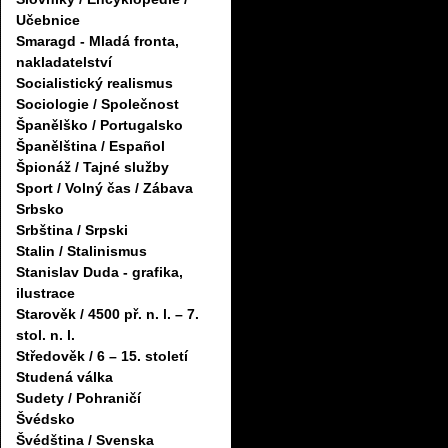
Učebnice
Smaragd - Mladá fronta,
nakladatelství
Socialistický realismus
Sociologie / Společnost
Španělško / Portugalsko
Španělština / Español
Špionáž / Tajné služby
Sport / Volný čas / Zábava
Srbsko
Srbština / Srpski
Stalin / Stalinismus
Stanislav Duda - grafika,
ilustrace
Starověk / 4500 př. n. l. – 7.
stol. n. l.
Středověk / 6 – 15. století
Studená válka
Sudety / Pohraničí
Švédsko
Švédština / Svenska