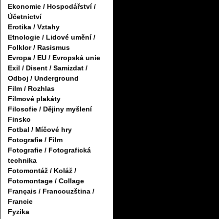
Ekonomie / Hospodářství /
Účetnictví
Erotika / Vztahy
Etnologie / Lidové umění /
Folklor / Rasismus
Evropa / EU / Evropská unie
Exil / Disent / Samizdat /
Odboj / Underground
Film / Rozhlas
Filmové plakáty
Filosofie / Dějiny myšlení
Finsko
Fotbal / Míčové hry
Fotografie / Film
Fotografie / Fotografická
technika
Fotomontáž / Koláž /
Fotomontage / Collage
Français / Francouzština /
Francie
Fyzika