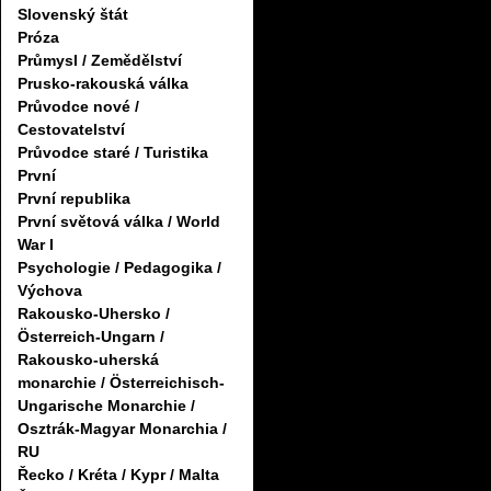
Slovenský štát
Próza
Průmysl / Zemědělství
Prusko-rakouská válka
Průvodce nové /
Cestovatelství
Průvodce staré / Turistika
První
První republika
První světová válka / World
War I
Psychologie / Pedagogika /
Výchova
Rakousko-Uhersko /
Österreich-Ungarn /
Rakousko-uherská
monarchie / Österreichisch-
Ungarische Monarchie /
Osztrák-Magyar Monarchia /
RU
Řecko / Kréta / Kypr / Malta