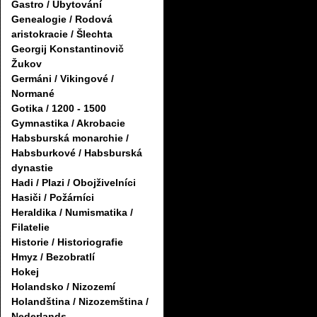
Gastro / Ubytování
Genealogie / Rodová
aristokracie / Šlechta
Georgij Konstantinovič
Žukov
Germáni / Vikingové /
Normané
Gotika / 1200 - 1500
Gymnastika / Akrobacie
Habsburská monarchie /
Habsburkové / Habsburská
dynastie
Hadi / Plazi / Obojživelníci
Hasiči / Požárníci
Heraldika / Numismatika /
Filatelie
Historie / Historiografie
Hmyz / Bezobratlí
Hokej
Holandsko / Nizozemí
Holandština / Nizozemština /
Nederlands