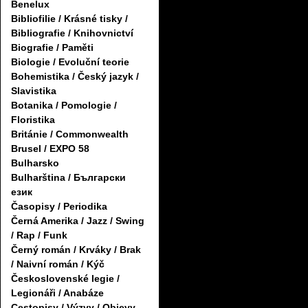
Benelux
Bibliofilie / Krásné tisky /
Bibliografie / Knihovnictví
Biografie / Paměti
Biologie / Evoluční teorie
Bohemistika / Český jazyk /
Slavistika
Botanika / Pomologie /
Floristika
Británie / Commonwealth
Brusel / EXPO 58
Bulharsko
Bulharština / Български
език
Časopisy / Periodika
Černá Amerika / Jazz / Swing
/ Rap / Funk
Černý román / Krváky / Brak
/ Naivní román / Kýč
Československé legie /
Legionáři / Anabáze
Cestopisy / Výzvy / Objevy