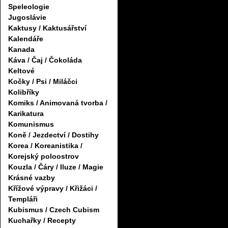
Speleologie
Jugoslávie
Kaktusy / Kaktusářství
Kalendáře
Kanada
Káva / Čaj / Čokoláda
Keltové
Kočky / Psi / Miláčci
Kolibříky
Komiks / Animovaná tvorba /
Karikatura
Komunismus
Koně / Jezdectví / Dostihy
Korea / Koreanistika /
Korejský poloostrov
Kouzla / Čáry / Iluze / Magie
Krásné vazby
Křížové výpravy / Křižáci /
Templáři
Kubismus / Czech Cubism
Kuchařky / Recepty