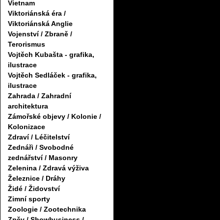
Vietnam
Viktoriánská éra /
Viktoriánská Anglie
Vojenství / Zbraně /
Terorismus
Vojtěch Kubašta - grafika,
ilustrace
Vojtěch Sedláček - grafika,
ilustrace
Zahrada / Zahradní
architektura
Zámořské objevy / Kolonie /
Kolonizace
Zdraví / Léčitelství
Zednáři / Svobodné
zednářství / Masonry
Zelenina / Zdravá výživa
Železnice / Dráhy
Židé / Židovství
Zimní sporty
Zoologie / Zootechnika
Zpěv / Showbusiness /