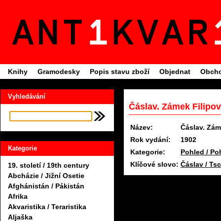
Knihy
Gramodesky
Popis stavu zboží
Objednat
Obcho
Vyhledávání
Čáslav. Zámek Filipov
Název:
Čáslav. Zám
Rok vydání:
1902
Kategorie
Kategorie:
Pohled / Po
Klíčové slovo:
Čáslav / Ts
19. století / 19th century
Abcházie / Jižní Osetie
Afghánistán / Pákistán
Afrika
Akvaristika / Teraristika
Aljaška