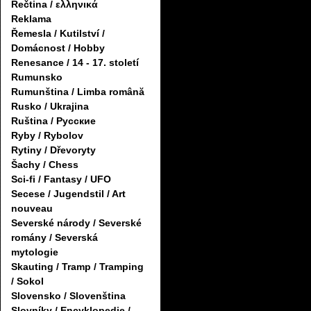
Řečtina / ελληνικά
Reklama
Řemesla / Kutilství /
Domácnost / Hobby
Renesance / 14 - 17. století
Rumunsko
Rumunština / Limba română
Rusko / Ukrajina
Ruština / Русские
Ryby / Rybolov
Rytiny / Dřevoryty
Šachy / Chess
Sci-fi / Fantasy / UFO
Secese / Jugendstil / Art
nouveau
Severské národy / Severské
romány / Severská
mytologie
Skauting / Tramp / Tramping
/ Sokol
Slovensko / Slovenština
Slovníky / Encyklopedie /