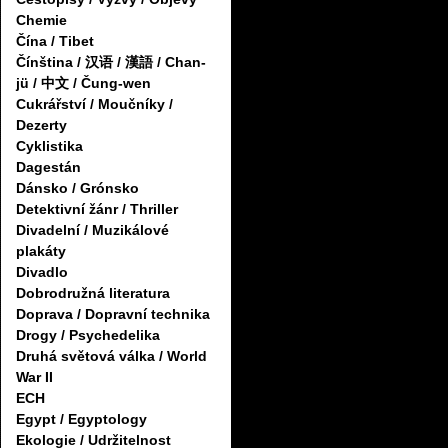
Chemie
Čína / Tibet
Čínština / 汉语 / 漢語 / Chan-
jü / 中文 / Čung-wen
Cukrářství / Moučníky /
Dezerty
Cyklistika
Dagestán
Dánsko / Grónsko
Detektivní žánr / Thriller
Divadelní / Muzikálové
plakáty
Divadlo
Dobrodružná literatura
Doprava / Dopravní technika
Drogy / Psychedelika
Druhá světová válka / World
War II
ECH
Egypt / Egyptology
Ekologie / Udržitelnost