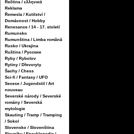
Řečtina / ελληνικά
Reklama
Řemesla / Kutilství /
Domácnost / Hobby
Renesance / 14 - 17. století
Rumunsko
Rumunština / Limba română
Rusko / Ukrajina
Ruština / Русские
Ryby / Rybolov
Rytiny / Dřevoryty
Šachy / Chess
Sci-fi / Fantasy / UFO
Secese / Jugendstil / Art
nouveau
Severské národy / Severské
romány / Severská
mytologie
Skauting / Tramp / Tramping
/ Sokol
Slovensko / Slovenština
Slovníky / Encyklopedie /