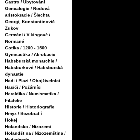
Gastro / Ubytování
Genealogie / Rodová
aristokracie / Šlechta
Georgij Konstantinovič
Žukov
Germáni / Vikingové /
Normané
Gotika / 1200 - 1500
Gymnastika / Akrobacie
Habsburská monarchie /
Habsburkové / Habsburská
dynastie
Hadi / Plazi / Obojživelníci
Hasiči / Požárníci
Heraldika / Numismatika /
Filatelie
Historie / Historiografie
Hmyz / Bezobratlí
Hokej
Holandsko / Nizozemí
Holandština / Nizozemština /
Nederlands