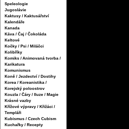
Speleologie
Jugoslávie
Kaktusy / Kaktusářství
Kalendáře
Kanada
Káva / Čaj / Čokoláda
Keltové
Kočky / Psi / Miláčci
Kolibříky
Komiks / Animovaná tvorba /
Karikatura
Komunismus
Koně / Jezdectví / Dostihy
Korea / Koreanistika /
Korejský poloostrov
Kouzla / Čáry / Iluze / Magie
Krásné vazby
Křížové výpravy / Křižáci /
Templáři
Kubismus / Czech Cubism
Kuchařky / Recepty