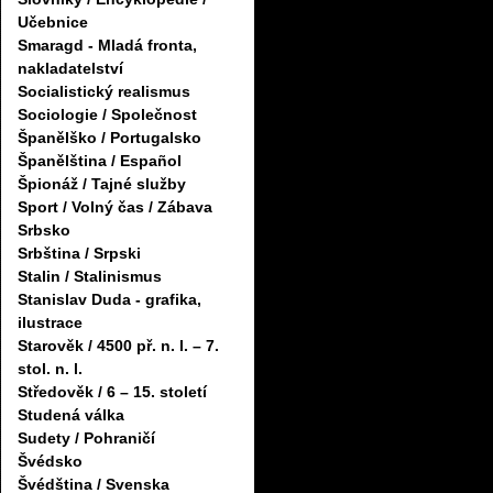
Učebnice
Smaragd - Mladá fronta,
nakladatelství
Socialistický realismus
Sociologie / Společnost
Španělško / Portugalsko
Španělština / Español
Špionáž / Tajné služby
Sport / Volný čas / Zábava
Srbsko
Srbština / Srpski
Stalin / Stalinismus
Stanislav Duda - grafika,
ilustrace
Starověk / 4500 př. n. l. – 7.
stol. n. l.
Středověk / 6 – 15. století
Studená válka
Sudety / Pohraničí
Švédsko
Švédština / Svenska