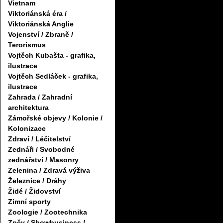
Vietnam
Viktoriánská éra /
Viktoriánská Anglie
Vojenství / Zbraně /
Terorismus
Vojtěch Kubašta - grafika,
ilustrace
Vojtěch Sedláček - grafika,
ilustrace
Zahrada / Zahradní
architektura
Zámořské objevy / Kolonie /
Kolonizace
Zdraví / Léčitelství
Zednáři / Svobodné
zednářství / Masonry
Zelenina / Zdravá výživa
Železnice / Dráhy
Židé / Židovství
Zimní sporty
Zoologie / Zootechnika
Zpěv / Showbusiness /