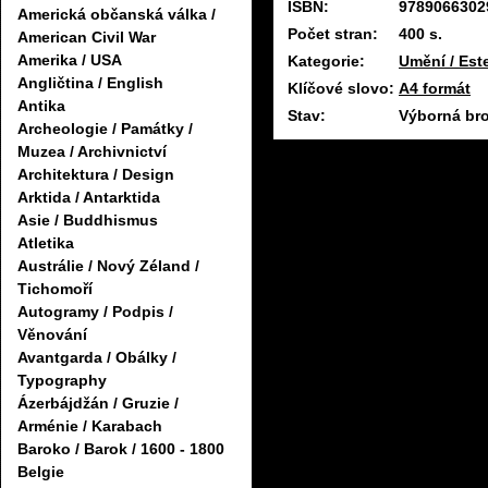
ISBN:
9789066302
Americká občanská válka /
Počet stran:
400 s.
American Civil War
Amerika / USA
Kategorie:
Umění / Est
Angličtina / English
Klíčové slovo:
A4 formát
Antika
Stav:
Výborná br
Archeologie / Památky /
Muzea / Archivnictví
Architektura / Design
Arktida / Antarktida
Asie / Buddhismus
Atletika
Austrálie / Nový Zéland /
Tichomoří
Autogramy / Podpis /
Věnování
Avantgarda / Obálky /
Typography
Ázerbájdžán / Gruzie /
Arménie / Karabach
Baroko / Barok / 1600 - 1800
Belgie