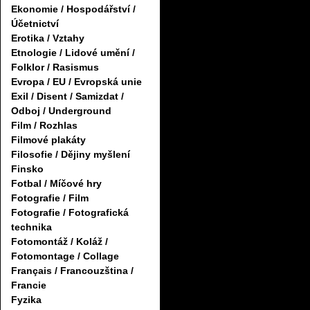
Ekonomie / Hospodářství /
Účetnictví
Erotika / Vztahy
Etnologie / Lidové umění /
Folklor / Rasismus
Evropa / EU / Evropská unie
Exil / Disent / Samizdat /
Odboj / Underground
Film / Rozhlas
Filmové plakáty
Filosofie / Dějiny myšlení
Finsko
Fotbal / Míčové hry
Fotografie / Film
Fotografie / Fotografická
technika
Fotomontáž / Koláž /
Fotomontage / Collage
Français / Francouzština /
Francie
Fyzika