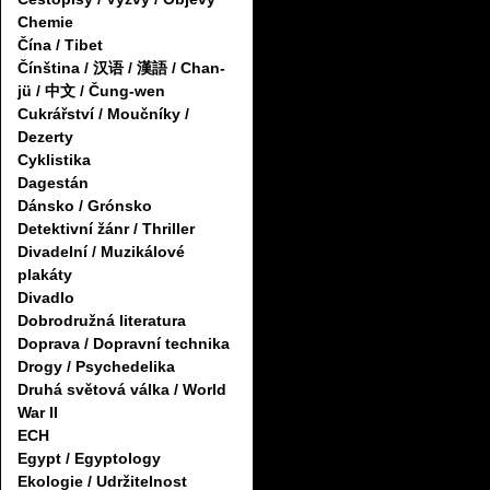
Chemie
Čína / Tibet
Čínština / 汉语 / 漢語 / Chan-
jü / 中文 / Čung-wen
Cukrářství / Moučníky /
Dezerty
Cyklistika
Dagestán
Dánsko / Grónsko
Detektivní žánr / Thriller
Divadelní / Muzikálové
plakáty
Divadlo
Dobrodružná literatura
Doprava / Dopravní technika
Drogy / Psychedelika
Druhá světová válka / World
War II
ECH
Egypt / Egyptology
Ekologie / Udržitelnost