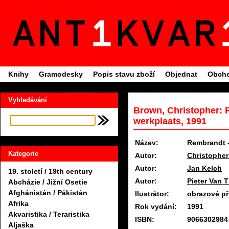
Knihy
Gramodesky
Popis stavu zboží
Objednat
Obcho
Vyhledávání
Brown, Christopher: 
werkplaats, 1991
Název:
Rembrandt -
Kategorie
Autor:
Christophe
Autor:
Jan Kelch
19. století / 19th century
Autor:
Pieter Van T
Abcházie / Jižní Osetie
Afghánistán / Pákistán
Ilustrátor:
obrazové př
Afrika
Rok vydání:
1991
Akvaristika / Teraristika
ISBN:
9066302984
Aljaška