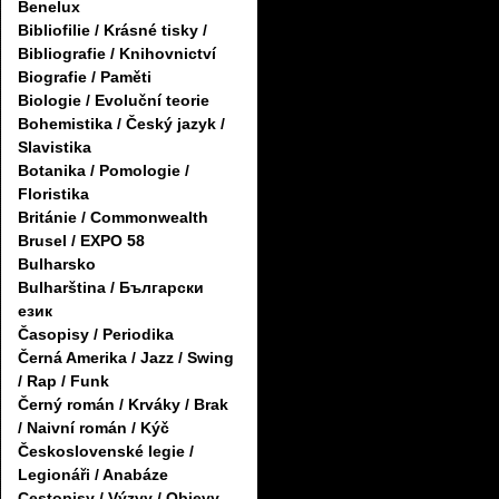
Benelux
Bibliofilie / Krásné tisky /
Bibliografie / Knihovnictví
Biografie / Paměti
Biologie / Evoluční teorie
Bohemistika / Český jazyk /
Slavistika
Botanika / Pomologie /
Floristika
Británie / Commonwealth
Brusel / EXPO 58
Bulharsko
Bulharština / Български
език
Časopisy / Periodika
Černá Amerika / Jazz / Swing
/ Rap / Funk
Černý román / Krváky / Brak
/ Naivní román / Kýč
Československé legie /
Legionáři / Anabáze
Cestopisy / Výzvy / Objevy