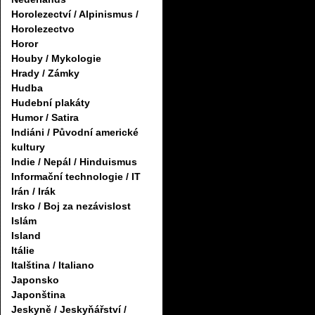
Horolezectví / Alpinismus /
Horolezectvo
Horor
Houby / Mykologie
Hrady / Zámky
Hudba
Hudební plakáty
Humor / Satira
Indiáni / Původní americké
kultury
Indie / Nepál / Hinduismus
Informační technologie / IT
Irán / Irák
Irsko / Boj za nezávislost
Islám
Island
Itálie
Italština / Italiano
Japonsko
Japonština
Jeskyně / Jeskyňářství /