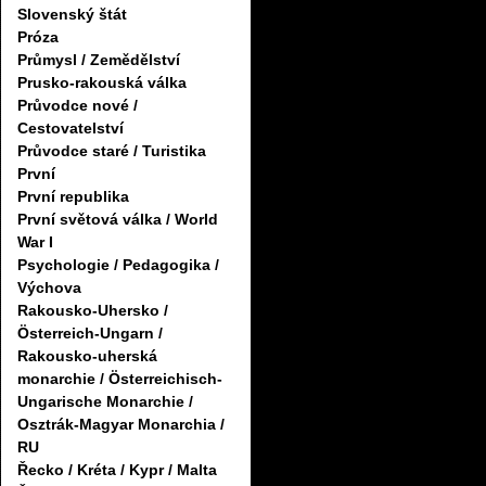
Slovenský štát
Próza
Průmysl / Zemědělství
Prusko-rakouská válka
Průvodce nové /
Cestovatelství
Průvodce staré / Turistika
První
První republika
První světová válka / World
War I
Psychologie / Pedagogika /
Výchova
Rakousko-Uhersko /
Österreich-Ungarn /
Rakousko-uherská
monarchie / Österreichisch-
Ungarische Monarchie /
Osztrák-Magyar Monarchia /
RU
Řecko / Kréta / Kypr / Malta