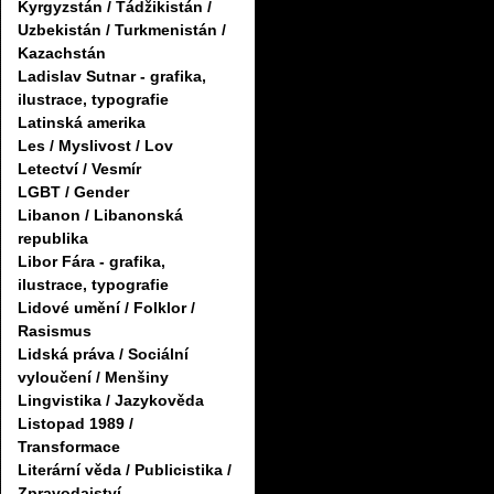
Kyrgyzstán / Tádžikistán /
Uzbekistán / Turkmenistán /
Kazachstán
Ladislav Sutnar - grafika,
ilustrace, typografie
Latinská amerika
Les / Myslivost / Lov
Letectví / Vesmír
LGBT / Gender
Libanon / Libanonská
republika
Libor Fára - grafika,
ilustrace, typografie
Lidové umění / Folklor /
Rasismus
Lidská práva / Sociální
vyloučení / Menšiny
Lingvistika / Jazykověda
Listopad 1989 /
Transformace
Literární věda / Publicistika /
Zpravodajství