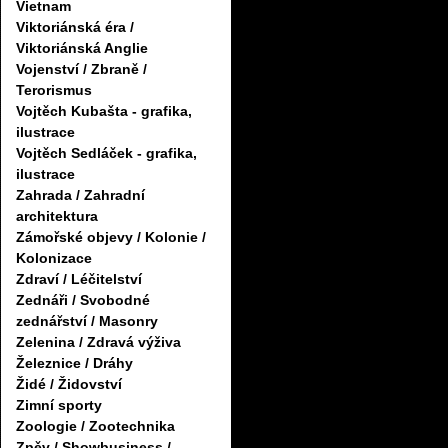
Vietnam
Viktoriánská éra /
Viktoriánská Anglie
Vojenství / Zbraně /
Terorismus
Vojtěch Kubašta - grafika,
ilustrace
Vojtěch Sedláček - grafika,
ilustrace
Zahrada / Zahradní
architektura
Zámořské objevy / Kolonie /
Kolonizace
Zdraví / Léčitelství
Zednáři / Svobodné
zednářství / Masonry
Zelenina / Zdravá výživa
Železnice / Dráhy
Židé / Židovství
Zimní sporty
Zoologie / Zootechnika
Zpěv / Showbusiness /