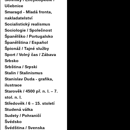
Učebnice
Smaragd - Mladá fronta,
nakladatelství
Socialistický realismus
Sociologie / Společnost
Španělško / Portugalsko
Španělština / Español
Špionáž / Tajné služby
Sport / Volný čas / Zábava
Srbsko
Srbština / Srpski
Stalin / Stalinismus
Stanislav Duda - grafika,
ilustrace
Starověk / 4500 př. n. l. – 7.
stol. n. l.
Středověk / 6 – 15. století
Studená válka
Sudety / Pohraničí
Švédsko
Švédština / Svenska