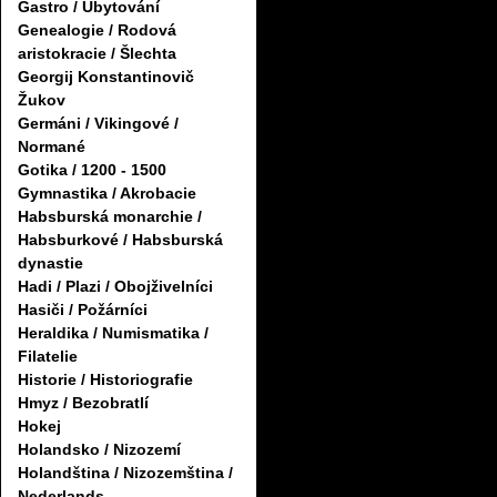
Gastro / Ubytování
Genealogie / Rodová
aristokracie / Šlechta
Georgij Konstantinovič
Žukov
Germáni / Vikingové /
Normané
Gotika / 1200 - 1500
Gymnastika / Akrobacie
Habsburská monarchie /
Habsburkové / Habsburská
dynastie
Hadi / Plazi / Obojživelníci
Hasiči / Požárníci
Heraldika / Numismatika /
Filatelie
Historie / Historiografie
Hmyz / Bezobratlí
Hokej
Holandsko / Nizozemí
Holandština / Nizozemština /
Nederlands