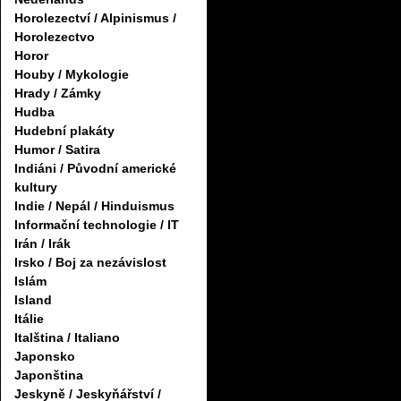
Horolezectví / Alpinismus /
Horolezectvo
Horor
Houby / Mykologie
Hrady / Zámky
Hudba
Hudební plakáty
Humor / Satira
Indiáni / Původní americké
kultury
Indie / Nepál / Hinduismus
Informační technologie / IT
Irán / Irák
Irsko / Boj za nezávislost
Islám
Island
Itálie
Italština / Italiano
Japonsko
Japonština
Jeskyně / Jeskyňářství /