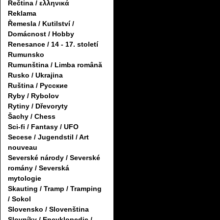
Řečtina / ελληνικά
Reklama
Řemesla / Kutilství /
Domácnost / Hobby
Renesance / 14 - 17. století
Rumunsko
Rumunština / Limba română
Rusko / Ukrajina
Ruština / Русские
Ryby / Rybolov
Rytiny / Dřevoryty
Šachy / Chess
Sci-fi / Fantasy / UFO
Secese / Jugendstil / Art
nouveau
Severské národy / Severské
romány / Severská
mytologie
Skauting / Tramp / Tramping
/ Sokol
Slovensko / Slovenština
Slovníky / Encyklopedie /