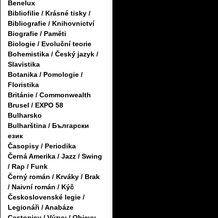
Benelux
Bibliofilie / Krásné tisky /
Bibliografie / Knihovnictví
Biografie / Paměti
Biologie / Evoluční teorie
Bohemistika / Český jazyk /
Slavistika
Botanika / Pomologie /
Floristika
Británie / Commonwealth
Brusel / EXPO 58
Bulharsko
Bulharština / Български
език
Časopisy / Periodika
Černá Amerika / Jazz / Swing
/ Rap / Funk
Černý román / Krváky / Brak
/ Naivní román / Kýč
Československé legie /
Legionáři / Anabáze
Cestopisy / Výzvy / Objevy