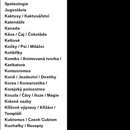
Speleologie
Jugoslávie
Kaktusy / Kaktusářství
Kalendáře
Kanada
Káva / Čaj / Čokoláda
Keltové
Kočky / Psi / Miláčci
Kolibříky
Komiks / Animovaná tvorba /
Karikatura
Komunismus
Koně / Jezdectví / Dostihy
Korea / Koreanistika /
Korejský poloostrov
Kouzla / Čáry / Iluze / Magie
Krásné vazby
Křížové výpravy / Křižáci /
Templáři
Kubismus / Czech Cubism
Kuchařky / Recepty