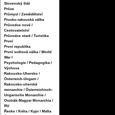
Slovenský štát
Próza
Průmysl / Zemědělství
Prusko-rakouská válka
Průvodce nové /
Cestovatelství
Průvodce staré / Turistika
První
První republika
První světová válka / World
War I
Psychologie / Pedagogika /
Výchova
Rakousko-Uhersko /
Österreich-Ungarn /
Rakousko-uherská
monarchie / Österreichisch-
Ungarische Monarchie /
Osztrák-Magyar Monarchia /
RU
Řecko / Kréta / Kypr / Malta