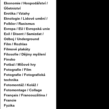
Ekonomie / Hospodářství /
Účetnictví
Erotika / Vztahy
Etnologie / Lidové umění /
Folklor / Rasismus
Evropa / EU / Evropská unie
Exil / Disent / Samizdat /
Odboj / Underground
Film / Rozhlas
Filmové plakáty
Filosofie / Dějiny myšlení
Finsko
Fotbal / Míčové hry
Fotografie / Film
Fotografie / Fotografická
technika
Fotomontáž / Koláž /
Fotomontage / Collage
Français / Francouzština /
Francie
Fyzika