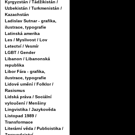
Kyrgyzstán / Tádžikistán /
Uzbekistán / Turkmenistán /
Kazachstán
Ladislav Sutnar - grafika,
ilustrace, typografie
Latinská amerika
Les / Myslivost / Lov
Letectví / Vesmír
LGBT / Gender
Libanon / Libanonská
republika
Libor Fára - grafika,
ilustrace, typografie
Lidové umění / Folklor /
Rasismus
Lidská práva / Sociální
vyloučení / Menšiny
Lingvistika / Jazykověda
Listopad 1989 /
Transformace
Literární věda / Publicistika /
Zpravodajství