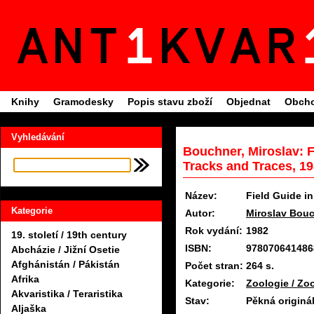
Knihy
Gramodesky
Popis stavu zboží
Objednat
Obcho
Vyhledávání
Bouchner, Miroslav: F
Tracks and Traces, 1
Název:
Field Guide i
Kategorie
Autor:
Miroslav Bou
Rok vydání:
1982
19. století / 19th century
ISBN:
978070641486
Abcházie / Jižní Osetie
Afghánistán / Pákistán
Počet stran:
264 s.
Afrika
Kategorie:
Zoologie / Zo
Akvaristika / Teraristika
Stav:
Pěkná originá
Aljaška