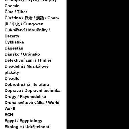
Chemie
Čína / Tibet
Čínština / 汉语 / 漢語 / Chan-
jü / 中文 / Čung-wen
Cukrářství / Moučníky /
Dezerty
Cyklistika
Dagestán
Dánsko / Grónsko
Detektivní žánr / Thriller
Divadelní / Muzikálové
plakáty
Divadlo
Dobrodružná literatura
Doprava / Dopravní technika
Drogy / Psychedelika
Druhá světová válka / World
War II
ECH
Egypt / Egyptology
Ekologie / Udržitelnost