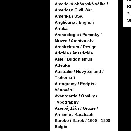
Americká občanská válka /
K
American Civil War
s
Amerika / USA
S
Angličtina / English
Antika
Archeologie / Památky /
Muzea / Archivnictví
Architektura / Design
Arktida / Antarktida
Asie / Buddhismus
Atletika
Austrálie / Nový Zéland /
Tichomoří
Autogramy / Podpis /
Věnování
Avantgarda / Obálky /
Typography
Ázerbájdžán / Gruzie /
Arménie / Karabach
Baroko / Barok / 1600 - 1800
Belgie