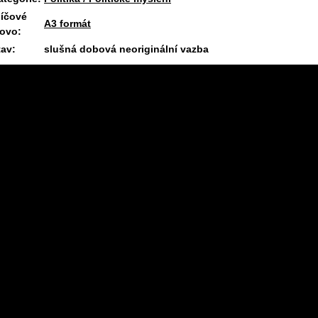
líčové
A3 formát
lovo:
tav:
slušná dobová neoriginální vazba
12.7.2026 09:40 #1672