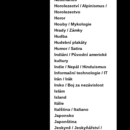
Horolezectví / Alpinismus /
Horolezectvo
Horor
Houby / Mykologie
Hrady / Zámky
Hudba
Hudební plakáty
Humor / Satira
Indiáni / Původní americké
kultury
Indie / Nepál / Hinduismus
Informační technologie / IT
Irán / Irák
Irsko / Boj za nezávislost
Islám
Island
Itálie
Italština / Italiano
Japonsko
Japonština
Jeskyně / Jeskyňářství /