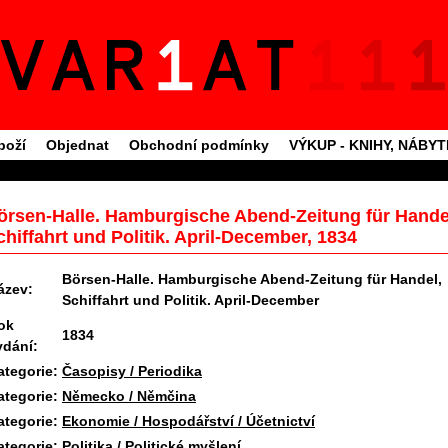
boží
Objednat
Obchodní podmínky
VÝKUP - KNIHY, NÁBY
örsen-Halle. Hamburgische Abend-Zeitung für Hande
chiffahrt und Politik. April-December, 1834
Börsen-Halle. Hamburgische Abend-Zeitung für Handel,
ázev:
Schiffahrt und Politik. April-December
ok
1834
ydání:
ategorie:
Časopisy / Periodika
ategorie:
Německo / Němčina
ategorie:
Ekonomie / Hospodářství / Účetnictví
ategorie:
Politika / Politické myšlení