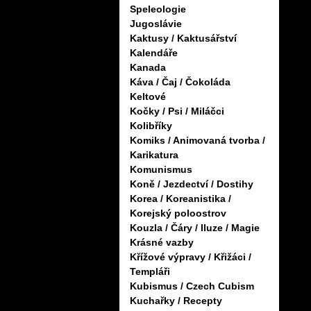
Speleologie
Jugoslávie
Kaktusy / Kaktusářství
Kalendáře
Kanada
Káva / Čaj / Čokoláda
Keltové
Kočky / Psi / Miláčci
Kolibříky
Komiks / Animovaná tvorba /
Karikatura
Komunismus
Koně / Jezdectví / Dostihy
Korea / Koreanistika /
Korejský poloostrov
Kouzla / Čáry / Iluze / Magie
Krásné vazby
Křížové výpravy / Křižáci /
Templáři
Kubismus / Czech Cubism
Kuchařky / Recepty