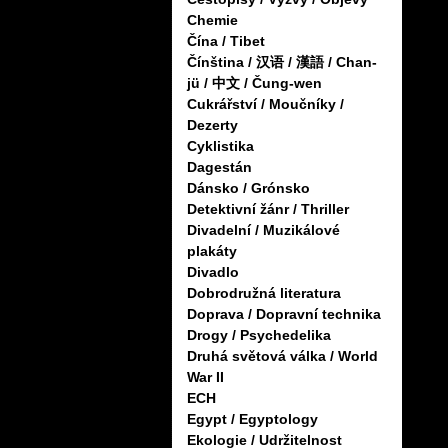
Chemie
Čína / Tibet
Čínština / 汉语 / 漢語 / Chan-
jü / 中文 / Čung-wen
Cukrářství / Moučníky /
Dezerty
Cyklistika
Dagestán
Dánsko / Grónsko
Detektivní žánr / Thriller
Divadelní / Muzikálové
plakáty
Divadlo
Dobrodružná literatura
Doprava / Dopravní technika
Drogy / Psychedelika
Druhá světová válka / World
War II
ECH
Egypt / Egyptology
Ekologie / Udržitelnost