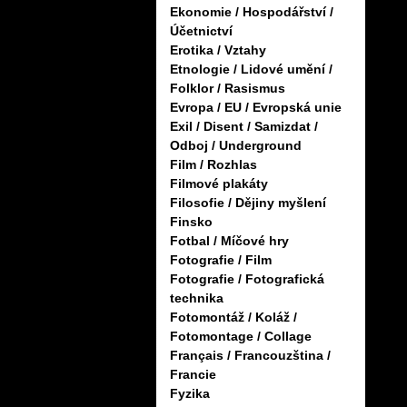
Ekonomie / Hospodářství /
Účetnictví
Erotika / Vztahy
Etnologie / Lidové umění /
Folklor / Rasismus
Evropa / EU / Evropská unie
Exil / Disent / Samizdat /
Odboj / Underground
Film / Rozhlas
Filmové plakáty
Filosofie / Dějiny myšlení
Finsko
Fotbal / Míčové hry
Fotografie / Film
Fotografie / Fotografická
technika
Fotomontáž / Koláž /
Fotomontage / Collage
Français / Francouzština /
Francie
Fyzika