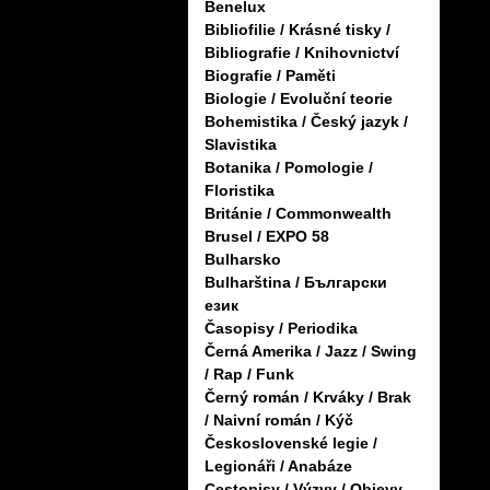
Benelux
Bibliofilie / Krásné tisky /
Bibliografie / Knihovnictví
Biografie / Paměti
Biologie / Evoluční teorie
Bohemistika / Český jazyk /
Slavistika
Botanika / Pomologie /
Floristika
Británie / Commonwealth
Brusel / EXPO 58
Bulharsko
Bulharština / Български
език
Časopisy / Periodika
Černá Amerika / Jazz / Swing
/ Rap / Funk
Černý román / Krváky / Brak
/ Naivní román / Kýč
Československé legie /
Legionáři / Anabáze
Cestopisy / Výzvy / Objevy