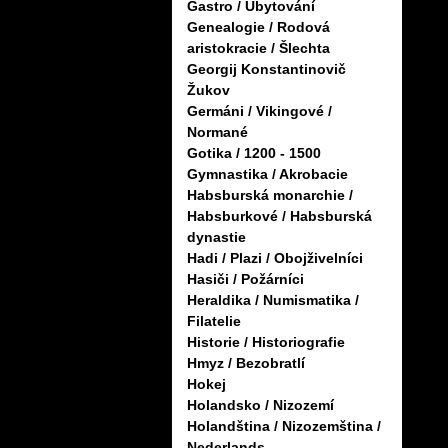
Gastro / Ubytování
Genealogie / Rodová
aristokracie / Šlechta
Georgij Konstantinovič
Žukov
Germáni / Vikingové /
Normané
Gotika / 1200 - 1500
Gymnastika / Akrobacie
Habsburská monarchie /
Habsburkové / Habsburská
dynastie
Hadi / Plazi / Obojživelníci
Hasiči / Požárníci
Heraldika / Numismatika /
Filatelie
Historie / Historiografie
Hmyz / Bezobratlí
Hokej
Holandsko / Nizozemí
Holandština / Nizozemština /
Nederlands