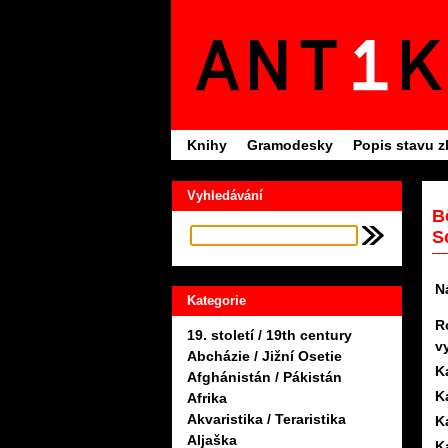
Knihy
Gramodesky
Popis stavu z
Vyhledávání
B
S
N
Kategorie
R
19. století / 19th century
v
Abcházie / Jižní Osetie
K
Afghánistán / Pákistán
K
Afrika
Akvaristika / Teraristika
K
Aljaška
K