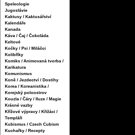
Speleologie
Jugoslávie
Kaktusy / Kaktusářství
Kalendáře
Kanada
Káva / Čaj / Čokoláda
Keltové
Kočky / Psi / Miláčci
Kolibříky
Komiks / Animovaná tvorba /
Karikatura
Komunismus
Koně / Jezdectví / Dostihy
Korea / Koreanistika /
Korejský poloostrov
Kouzla / Čáry / Iluze / Magie
Krásné vazby
Křížové výpravy / Křižáci /
Templáři
Kubismus / Czech Cubism
Kuchařky / Recepty