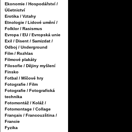
Ekonomie / Hospodářství /
Účetnictví
Erotika / Vztahy
Etnologie / Lidové umění /
Folklor / Rasismus
Evropa / EU / Evropská unie
Exil / Disent / Samizdat /
Odboj / Underground
Film / Rozhlas
Filmové plakáty
Filosofie / Dějiny myšlení
Finsko
Fotbal / Míčové hry
Fotografie / Film
Fotografie / Fotografická
technika
Fotomontáž / Koláž /
Fotomontage / Collage
Français / Francouzština /
Francie
Fyzika