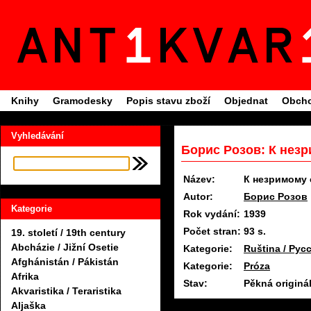
Knihy
Gramodesky
Popis stavu zboží
Objednat
Obcho
Vyhledávání
Борис Розов: К незр
Název:
К незримому
Autor:
Борис Розов
Kategorie
Rok vydání:
1939
Počet stran:
93 s.
19. století / 19th century
Abcházie / Jižní Osetie
Kategorie:
Ruština / Рус
Afghánistán / Pákistán
Kategorie:
Próza
Afrika
Stav:
Pěkná originá
Akvaristika / Teraristika
Aljaška