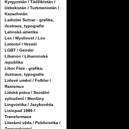
Kyrgyzstán / Tádžikistán /
Uzbekistán / Turkmenistán /
Kazachstán
Ladislav Sutnar - grafika,
ilustrace, typografie
Latinská amerika
Les / Myslivost / Lov
Letectví / Vesmír
LGBT / Gender
Libanon / Libanonská
republika
Libor Fára - grafika,
ilustrace, typografie
Lidové umění / Folklor /
Rasismus
Lidská práva / Sociální
vyloučení / Menšiny
Lingvistika / Jazykověda
Listopad 1989 /
Transformace
Literární věda / Publicistika /
Zpravodajství