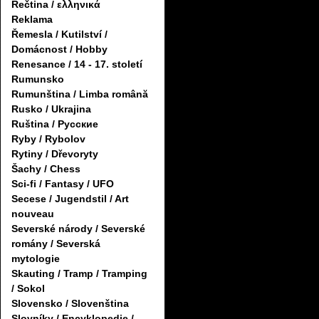
Řečtina / ελληνικά
Reklama
Řemesla / Kutilství /
Domácnost / Hobby
Renesance / 14 - 17. století
Rumunsko
Rumunština / Limba română
Rusko / Ukrajina
Ruština / Русские
Ryby / Rybolov
Rytiny / Dřevoryty
Šachy / Chess
Sci-fi / Fantasy / UFO
Secese / Jugendstil / Art
nouveau
Severské národy / Severské
romány / Severská
mytologie
Skauting / Tramp / Tramping
/ Sokol
Slovensko / Slovenština
Slovníky / Encyklopedie /