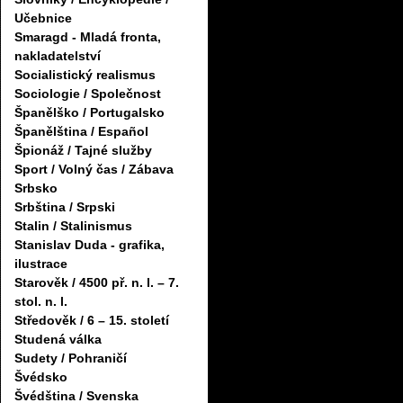
Učebnice
Smaragd - Mladá fronta,
nakladatelství
Socialistický realismus
Sociologie / Společnost
Španělško / Portugalsko
Španělština / Español
Špionáž / Tajné služby
Sport / Volný čas / Zábava
Srbsko
Srbština / Srpski
Stalin / Stalinismus
Stanislav Duda - grafika,
ilustrace
Starověk / 4500 př. n. l. – 7.
stol. n. l.
Středověk / 6 – 15. století
Studená válka
Sudety / Pohraničí
Švédsko
Švédština / Svenska