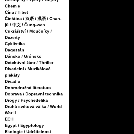
Chemie
Čína / Tibet
Čínština / 汉语 / 漢語 / Chan-
jü / 中文 / Čung-wen
Cukrářství / Moučníky /
Dezerty
Cyklistika
Dagestán
Dánsko / Grónsko
Detektivní žánr / Thriller
Divadelní / Muzikálové
plakáty
Divadlo
Dobrodružná literatura
Doprava / Dopravní technika
Drogy / Psychedelika
Druhá světová válka / World
War II
ECH
Egypt / Egyptology
Ekologie / Udržitelnost