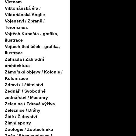
Vietnam
Viktoriánská éra /
Viktoriánská Anglie
Vojenství / Zbraně /
Terorismus
Vojtěch Kubašta - grafika,
ilustrace
Vojtěch Sedláček - grafika,
ilustrace
Zahrada / Zahradní
architektura
Zámořské objevy / Kolonie /
Kolonizace
Zdraví / Léčitelství
Zednáři / Svobodné
zednářství / Masonry
Zelenina / Zdravá výživa
Železnice / Dráhy
Židé / Židovství
Zimní sporty
Zoologie / Zootechnika
Zpěv / Showbusiness /