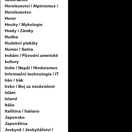
Horolezectví / Alpinismus /
Horolezectvo
Horor
Houby / Mykologie
Hrady / Zámky
Hudba
Hudební plakáty
Humor / Satira
Indiáni / Původní americké
kultury
Indie / Nepál / Hinduismus
Informační technologie / IT
Irán / Irák
Irsko / Boj za nezávislost
Islám
Island
Itálie
Italština / Italiano
Japonsko
Japonština
Jeskyně / Jeskyňářství /