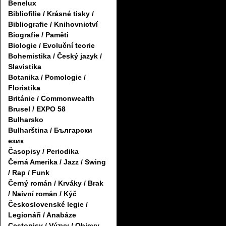
Benelux
Bibliofilie / Krásné tisky /
Bibliografie / Knihovnictví
Biografie / Paměti
Biologie / Evoluční teorie
Bohemistika / Český jazyk /
Slavistika
Botanika / Pomologie /
Floristika
Británie / Commonwealth
Brusel / EXPO 58
Bulharsko
Bulharština / Български
език
Časopisy / Periodika
Černá Amerika / Jazz / Swing
/ Rap / Funk
Černý román / Krváky / Brak
/ Naivní román / Kýč
Československé legie /
Legionáři / Anabáze
Cestopisy / Výzvy / Objevy