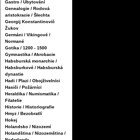
Gastro / Ubytování
Genealogie / Rodová
aristokracie / Šlechta
Georgij Konstantinovič
Žukov
Germáni / Vikingové /
Normané
Gotika / 1200 - 1500
Gymnastika / Akrobacie
Habsburská monarchie /
Habsburkové / Habsburská
dynastie
Hadi / Plazi / Obojživelníci
Hasiči / Požárníci
Heraldika / Numismatika /
Filatelie
Historie / Historiografie
Hmyz / Bezobratlí
Hokej
Holandsko / Nizozemí
Holandština / Nizozemština /
Nederlands