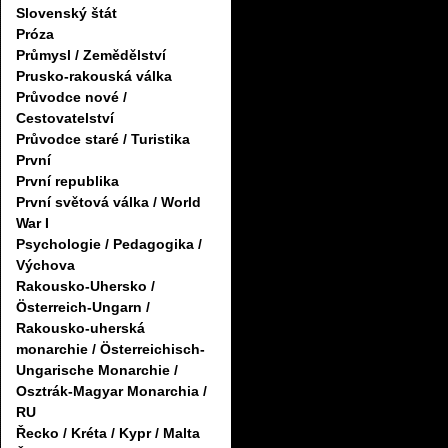
Slovenský štát
Próza
Průmysl / Zemědělství
Prusko-rakouská válka
Průvodce nové /
Cestovatelství
Průvodce staré / Turistika
První
První republika
První světová válka / World
War I
Psychologie / Pedagogika /
Výchova
Rakousko-Uhersko /
Österreich-Ungarn /
Rakousko-uherská
monarchie / Österreichisch-
Ungarische Monarchie /
Osztrák-Magyar Monarchia /
RU
Řecko / Kréta / Kypr / Malta