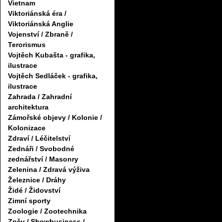
Vietnam
Viktoriánská éra /
Viktoriánská Anglie
Vojenství / Zbraně /
Terorismus
Vojtěch Kubašta - grafika,
ilustrace
Vojtěch Sedláček - grafika,
ilustrace
Zahrada / Zahradní
architektura
Zámořské objevy / Kolonie /
Kolonizace
Zdraví / Léčitelství
Zednáři / Svobodné
zednářství / Masonry
Zelenina / Zdravá výživa
Železnice / Dráhy
Židé / Židovství
Zimní sporty
Zoologie / Zootechnika
Zpěv / Showbusiness /