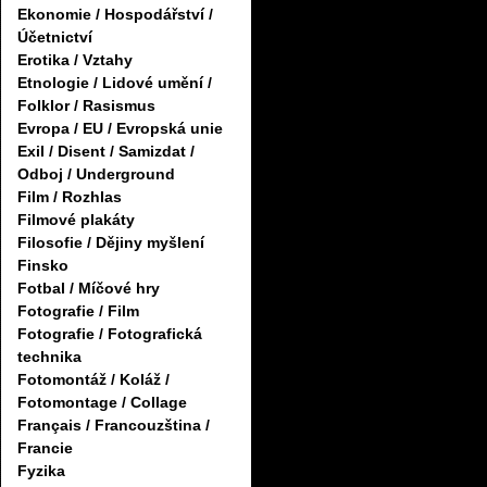
Ekonomie / Hospodářství /
Účetnictví
Erotika / Vztahy
Etnologie / Lidové umění /
Folklor / Rasismus
Evropa / EU / Evropská unie
Exil / Disent / Samizdat /
Odboj / Underground
Film / Rozhlas
Filmové plakáty
Filosofie / Dějiny myšlení
Finsko
Fotbal / Míčové hry
Fotografie / Film
Fotografie / Fotografická
technika
Fotomontáž / Koláž /
Fotomontage / Collage
Français / Francouzština /
Francie
Fyzika