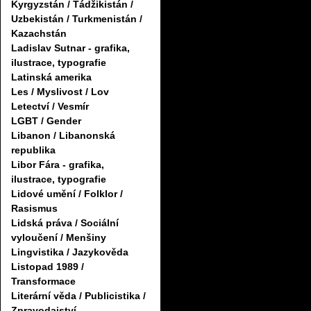
Kyrgyzstán / Tádžikistán /
Uzbekistán / Turkmenistán /
Kazachstán
Ladislav Sutnar - grafika,
ilustrace, typografie
Latinská amerika
Les / Myslivost / Lov
Letectví / Vesmír
LGBT / Gender
Libanon / Libanonská
republika
Libor Fára - grafika,
ilustrace, typografie
Lidové umění / Folklor /
Rasismus
Lidská práva / Sociální
vyloučení / Menšiny
Lingvistika / Jazykověda
Listopad 1989 /
Transformace
Literární věda / Publicistika /
Zpravodajství