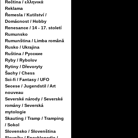
Řečtina / ελληνικά
Reklama
Řemesla / Kutilství /
Domácnost / Hobby
Renesance / 14 - 17. století
Rumunsko
Rumunština / Limba română
Rusko / Ukrajina
Ruština / Русские
Ryby / Rybolov
Rytiny / Dřevoryty
Šachy / Chess
Sci-fi / Fantasy / UFO
Secese / Jugendstil / Art
nouveau
Severské národy / Severské
romány / Severská
mytologie
Skauting / Tramp / Tramping
/ Sokol
Slovensko / Slovenština
Slovníky / Encyklopedie /