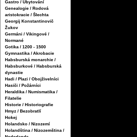
Gastro / Ubytování
Genealogie / Rodová
aristokracie / Šlechta
Georgij Konstantinovič
Žukov
Germáni / Vikingové /
Normané
Gotika / 1200 - 1500
Gymnastika / Akrobacie
Habsburská monarchie /
Habsburkové / Habsburská
dynastie
Hadi / Plazi / Obojživelníci
Hasiči / Požárníci
Heraldika / Numismatika /
Filatelie
Historie / Historiografie
Hmyz / Bezobratlí
Hokej
Holandsko / Nizozemí
Holandština / Nizozemština /
Nederlands