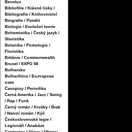
Benelux
Bibliofilie / Krásné tisky /
Bibliografie / Knihovnictví
Biografie / Paměti
Biologie / Evoluční teorie
Bohemistika / Český jazyk /
Slavistika
Botanika / Pomologie /
Floristika
Británie / Commonwealth
Brusel / EXPO 58
Bulharsko
Bulharština / Български
език
Časopisy / Periodika
Černá Amerika / Jazz / Swing
/ Rap / Funk
Černý román / Krváky / Brak
/ Naivní román / Kýč
Československé legie /
Legionáři / Anabáze
Cestopisy / Výzvy / Objevy