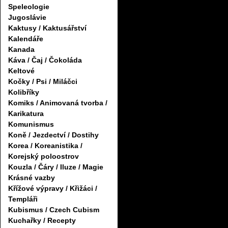
Speleologie
Jugoslávie
Kaktusy / Kaktusářství
Kalendáře
Kanada
Káva / Čaj / Čokoláda
Keltové
Kočky / Psi / Miláčci
Kolibříky
Komiks / Animovaná tvorba /
Karikatura
Komunismus
Koně / Jezdectví / Dostihy
Korea / Koreanistika /
Korejský poloostrov
Kouzla / Čáry / Iluze / Magie
Krásné vazby
Křížové výpravy / Křižáci /
Templáři
Kubismus / Czech Cubism
Kuchařky / Recepty