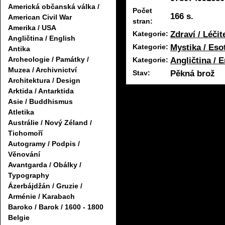
Americká občanská válka /
Počet
166 s.
American Civil War
stran:
Amerika / USA
Zdraví / Léčit
Kategorie:
Angličtina / English
Mystika / Eso
Kategorie:
Antika
Angličtina / 
Archeologie / Památky /
Kategorie:
Muzea / Archivnictví
Pěkná brož
Stav:
Architektura / Design
Arktida / Antarktida
Asie / Buddhismus
Atletika
Austrálie / Nový Zéland /
Tichomoří
Autogramy / Podpis /
Věnování
Avantgarda / Obálky /
Typography
Ázerbájdžán / Gruzie /
Arménie / Karabach
Baroko / Barok / 1600 - 1800
Belgie