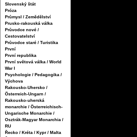
Slovenský štát
Próza
Průmysl / Zemědělství
Prusko-rakouská válka
Průvodce nové /
Cestovatelství
Průvodce staré / Turistika
První
První republika
První světová válka / World
War I
Psychologie / Pedagogika /
Výchova
Rakousko-Uhersko /
Österreich-Ungarn /
Rakousko-uherská
monarchie / Österreichisch-
Ungarische Monarchie /
Osztrák-Magyar Monarchia /
RU
Řecko / Kréta / Kypr / Malta