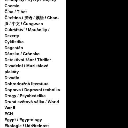
Chemie
Čína / Tibet
Čínština / 汉语 / 漢語 / Chan-
jü / 中文 / Čung-wen
Cukrářství / Moučníky /
Dezerty
Cyklistika
Dagestán
Dánsko / Grónsko
Detektivní žánr / Thriller
Divadelní / Muzikálové
plakáty
Divadlo
Dobrodružná literatura
Doprava / Dopravní technika
Drogy / Psychedelika
Druhá světová válka / World
War II
ECH
Egypt / Egyptology
Ekologie / Udržitelnost