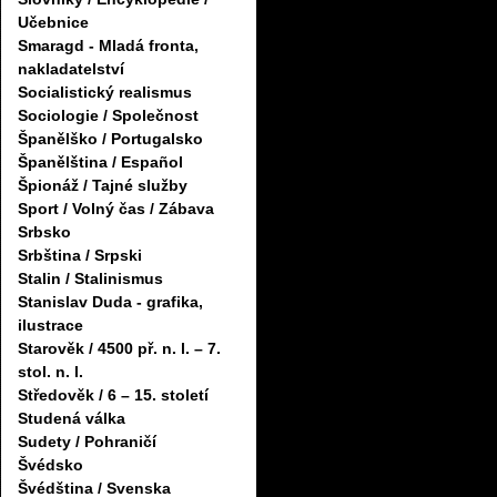
Učebnice
Smaragd - Mladá fronta,
nakladatelství
Socialistický realismus
Sociologie / Společnost
Španělško / Portugalsko
Španělština / Español
Špionáž / Tajné služby
Sport / Volný čas / Zábava
Srbsko
Srbština / Srpski
Stalin / Stalinismus
Stanislav Duda - grafika,
ilustrace
Starověk / 4500 př. n. l. – 7.
stol. n. l.
Středověk / 6 – 15. století
Studená válka
Sudety / Pohraničí
Švédsko
Švédština / Svenska