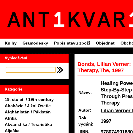
Knihy
Gramodesky
Popis stavu zboží
Objednat
Obcho
Vyhledávání
Bonds, Lilian Verner
Therapy,The, 1997
Healing Powe
Step-By-Step
Kategorie
Název:
Through Pres
19. století / 19th century
Therapy
Abcházie / Jižní Osetie
Lilian Verner
Autor:
Afghánistán / Pákistán
Rok
Afrika
1997
vydání:
Akvaristika / Teraristika
Aljaška
978074991680
ISBN: