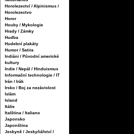
Horolezectví / Alpinismus /
Horolezectvo
Horor
Houby / Mykologie
Hrady / Zámky
Hudba
Hudební plakáty
Humor / Satira
Indiáni / Původní americké
kultury
Indie / Nepál / Hinduismus
Informační technologie / IT
Irán / Irák
Irsko / Boj za nezávislost
Islám
Island
Itálie
Italština / Italiano
Japonsko
Japonština
Jeskyně / Jeskyňářství /