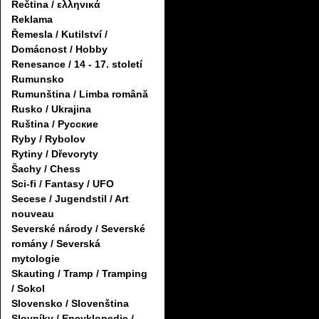
Řečtina / ελληνικά
Reklama
Řemesla / Kutilství /
Domácnost / Hobby
Renesance / 14 - 17. století
Rumunsko
Rumunština / Limba română
Rusko / Ukrajina
Ruština / Русские
Ryby / Rybolov
Rytiny / Dřevoryty
Šachy / Chess
Sci-fi / Fantasy / UFO
Secese / Jugendstil / Art
nouveau
Severské národy / Severské
romány / Severská
mytologie
Skauting / Tramp / Tramping
/ Sokol
Slovensko / Slovenština
Slovníky / Encyklopedie /