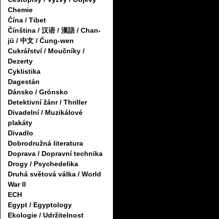
Chemie
Čína / Tibet
Čínština / 汉语 / 漢語 / Chan-
jü / 中文 / Čung-wen
Cukrářství / Moučníky /
Dezerty
Cyklistika
Dagestán
Dánsko / Grónsko
Detektivní žánr / Thriller
Divadelní / Muzikálové
plakáty
Divadlo
Dobrodružná literatura
Doprava / Dopravní technika
Drogy / Psychedelika
Druhá světová válka / World
War II
ECH
Egypt / Egyptology
Ekologie / Udržitelnost