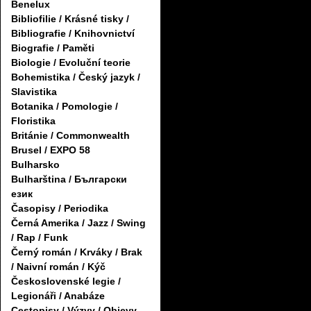
Benelux
Bibliofilie / Krásné tisky /
Bibliografie / Knihovnictví
Biografie / Paměti
Biologie / Evoluční teorie
Bohemistika / Český jazyk /
Slavistika
Botanika / Pomologie /
Floristika
Británie / Commonwealth
Brusel / EXPO 58
Bulharsko
Bulharština / Български
език
Časopisy / Periodika
Černá Amerika / Jazz / Swing
/ Rap / Funk
Černý román / Krváky / Brak
/ Naivní román / Kýč
Československé legie /
Legionáři / Anabáze
Cestopisy / Výzvy / Objevy