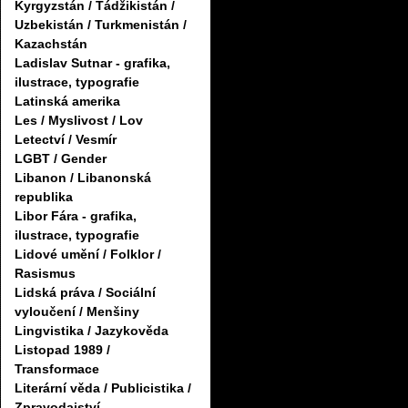
Kyrgyzstán / Tádžikistán /
Uzbekistán / Turkmenistán /
Kazachstán
Ladislav Sutnar - grafika,
ilustrace, typografie
Latinská amerika
Les / Myslivost / Lov
Letectví / Vesmír
LGBT / Gender
Libanon / Libanonská
republika
Libor Fára - grafika,
ilustrace, typografie
Lidové umění / Folklor /
Rasismus
Lidská práva / Sociální
vyloučení / Menšiny
Lingvistika / Jazykověda
Listopad 1989 /
Transformace
Literární věda / Publicistika /
Zpravodajství