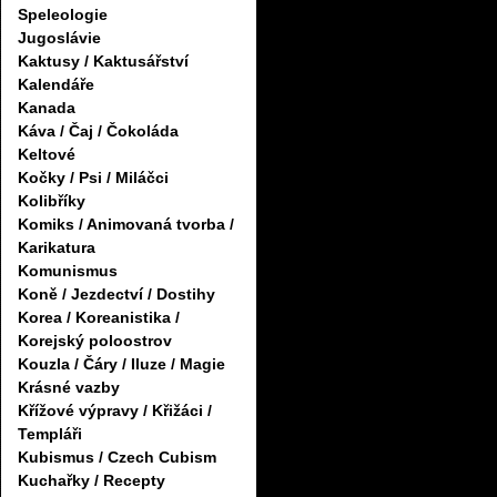
Speleologie
Jugoslávie
Kaktusy / Kaktusářství
Kalendáře
Kanada
Káva / Čaj / Čokoláda
Keltové
Kočky / Psi / Miláčci
Kolibříky
Komiks / Animovaná tvorba /
Karikatura
Komunismus
Koně / Jezdectví / Dostihy
Korea / Koreanistika /
Korejský poloostrov
Kouzla / Čáry / Iluze / Magie
Krásné vazby
Křížové výpravy / Křižáci /
Templáři
Kubismus / Czech Cubism
Kuchařky / Recepty