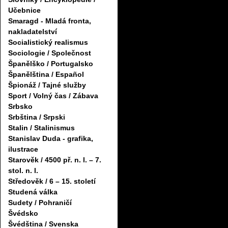
Učebnice
Smaragd - Mladá fronta,
nakladatelství
Socialistický realismus
Sociologie / Společnost
Španělško / Portugalsko
Španělština / Español
Špionáž / Tajné služby
Sport / Volný čas / Zábava
Srbsko
Srbština / Srpski
Stalin / Stalinismus
Stanislav Duda - grafika,
ilustrace
Starověk / 4500 př. n. l. – 7.
stol. n. l.
Středověk / 6 – 15. století
Studená válka
Sudety / Pohraničí
Švédsko
Švédština / Svenska