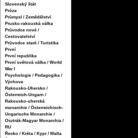
Slovenský štát
Próza
Průmysl / Zemědělství
Prusko-rakouská válka
Průvodce nové /
Cestovatelství
Průvodce staré / Turistika
První
První republika
První světová válka / World
War I
Psychologie / Pedagogika /
Výchova
Rakousko-Uhersko /
Österreich-Ungarn /
Rakousko-uherská
monarchie / Österreichisch-
Ungarische Monarchie /
Osztrák-Magyar Monarchia /
RU
Řecko / Kréta / Kypr / Malta