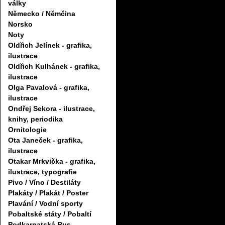
války
Německo / Němčina
Norsko
Noty
Oldřich Jelínek - grafika,
ilustrace
Oldřich Kulhánek - grafika,
ilustrace
Olga Pavalová - grafika,
ilustrace
Ondřej Sekora - ilustrace,
knihy, periodika
Ornitologie
Ota Janeček - grafika,
ilustrace
Otakar Mrkvička - grafika,
ilustrace, typografie
Pivo / Víno / Destiláty
Plakáty / Plakát / Poster
Plavání / Vodní sporty
Pobaltské státy / Pobaltí
Podkarpatská Rus