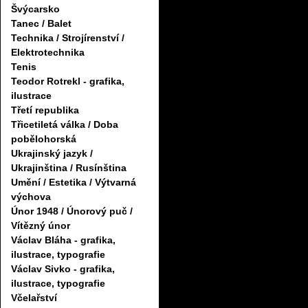
Švýcarsko
Tanec / Balet
Technika / Strojírenství /
Elektrotechnika
Tenis
Teodor Rotrekl - grafika,
ilustrace
Třetí republika
Třicetiletá válka / Doba
pobělohorská
Ukrajinský jazyk /
Ukrajinština / Rusínština
Umění / Estetika / Výtvarná
výchova
Únor 1948 / Únorový puč /
Vítězný únor
Václav Bláha - grafika,
ilustrace, typografie
Václav Sivko - grafika,
ilustrace, typografie
Včelařství