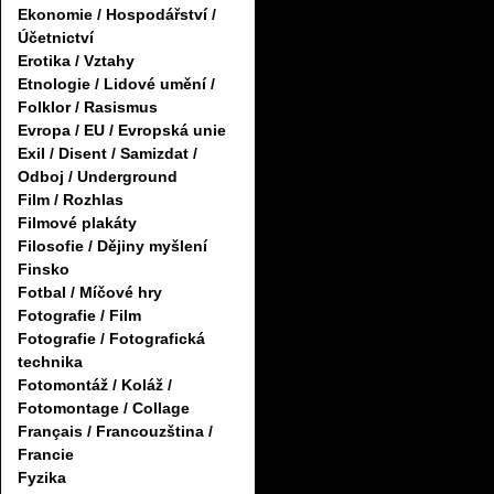
Ekonomie / Hospodářství /
Účetnictví
Erotika / Vztahy
Etnologie / Lidové umění /
Folklor / Rasismus
Evropa / EU / Evropská unie
Exil / Disent / Samizdat /
Odboj / Underground
Film / Rozhlas
Filmové plakáty
Filosofie / Dějiny myšlení
Finsko
Fotbal / Míčové hry
Fotografie / Film
Fotografie / Fotografická
technika
Fotomontáž / Koláž /
Fotomontage / Collage
Français / Francouzština /
Francie
Fyzika