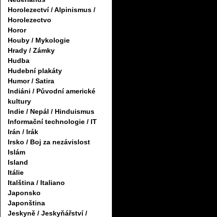
Horolezectví / Alpinismus /
Horolezectvo
Horor
Houby / Mykologie
Hrady / Zámky
Hudba
Hudební plakáty
Humor / Satira
Indiáni / Původní americké
kultury
Indie / Nepál / Hinduismus
Informační technologie / IT
Irán / Irák
Irsko / Boj za nezávislost
Islám
Island
Itálie
Italština / Italiano
Japonsko
Japonština
Jeskyně / Jeskyňářství /