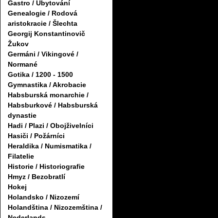
Gastro / Ubytování
Genealogie / Rodová
aristokracie / Šlechta
Georgij Konstantinovič
Žukov
Germáni / Vikingové /
Normané
Gotika / 1200 - 1500
Gymnastika / Akrobacie
Habsburská monarchie /
Habsburkové / Habsburská
dynastie
Hadi / Plazi / Obojživelníci
Hasiči / Požárníci
Heraldika / Numismatika /
Filatelie
Historie / Historiografie
Hmyz / Bezobratlí
Hokej
Holandsko / Nizozemí
Holandština / Nizozemština /
Nederlands