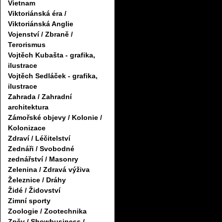
Vietnam
Viktoriánská éra /
Viktoriánská Anglie
Vojenství / Zbraně /
Terorismus
Vojtěch Kubašta - grafika,
ilustrace
Vojtěch Sedláček - grafika,
ilustrace
Zahrada / Zahradní
architektura
Zámořské objevy / Kolonie /
Kolonizace
Zdraví / Léčitelství
Zednáři / Svobodné
zednářství / Masonry
Zelenina / Zdravá výživa
Železnice / Dráhy
Židé / Židovství
Zimní sporty
Zoologie / Zootechnika
Zpěv / Showbusiness /