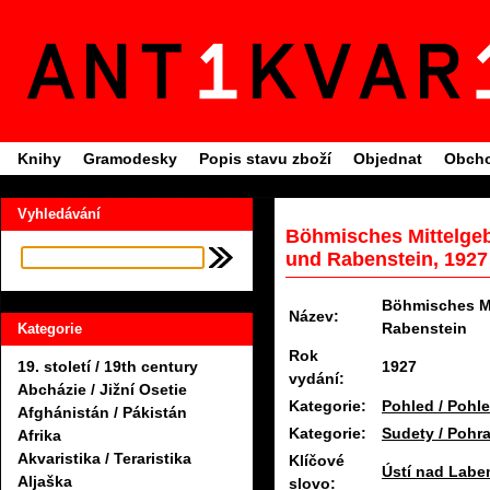
Knihy
Gramodesky
Popis stavu zboží
Objednat
Obcho
Vyhledávání
Böhmisches Mittelgeb
und Rabenstein, 1927
Böhmisches Mi
Název:
Rabenstein
Kategorie
Rok
1927
19. století / 19th century
vydání:
Abcházie / Jižní Osetie
Kategorie:
Pohled / Pohl
Afghánistán / Pákistán
Kategorie:
Sudety / Pohra
Afrika
Akvaristika / Teraristika
Klíčové
Ústí nad Labem
Aljaška
slovo: