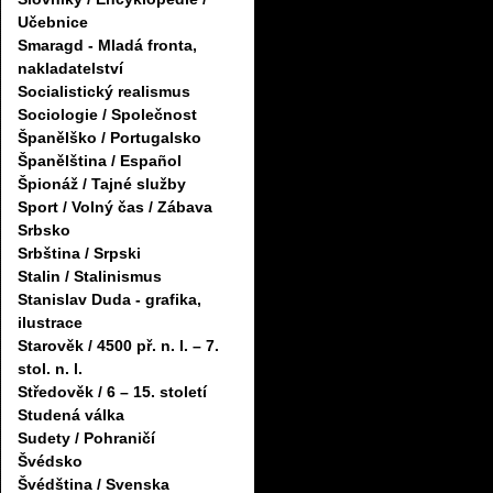
Učebnice
Smaragd - Mladá fronta,
nakladatelství
Socialistický realismus
Sociologie / Společnost
Španělško / Portugalsko
Španělština / Español
Špionáž / Tajné služby
Sport / Volný čas / Zábava
Srbsko
Srbština / Srpski
Stalin / Stalinismus
Stanislav Duda - grafika,
ilustrace
Starověk / 4500 př. n. l. – 7.
stol. n. l.
Středověk / 6 – 15. století
Studená válka
Sudety / Pohraničí
Švédsko
Švédština / Svenska