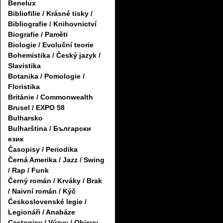
Benelux
Bibliofilie / Krásné tisky /
Bibliografie / Knihovnictví
Biografie / Paměti
Biologie / Evoluční teorie
Bohemistika / Český jazyk /
Slavistika
Botanika / Pomologie /
Floristika
Británie / Commonwealth
Brusel / EXPO 58
Bulharsko
Bulharština / Български
език
Časopisy / Periodika
Černá Amerika / Jazz / Swing
/ Rap / Funk
Černý román / Krváky / Brak
/ Naivní román / Kýč
Československé legie /
Legionáři / Anabáze
Cestopisy / Výzvy / Objevy