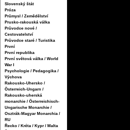
Slovenský štát
Próza
Průmysl / Zemědělství
Prusko-rakouská válka
Průvodce nové /
Cestovatelství
Průvodce staré / Turistika
První
První republika
První světová válka / World
War I
Psychologie / Pedagogika /
Výchova
Rakousko-Uhersko /
Österreich-Ungarn /
Rakousko-uherská
monarchie / Österreichisch-
Ungarische Monarchie /
Osztrák-Magyar Monarchia /
RU
Řecko / Kréta / Kypr / Malta