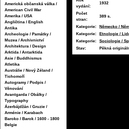
Rok
1932
Americká občanská válka /
vydání:
American Civil War
Počet
Amerika / USA
389 s.
stran:
Angličtina / English
Kategorie:
Německo / Něm
Antika
Kategorie:
Etnologie / Li
Archeologie / Památky /
Muzea / Archivnictví
Kategorie:
Sociologie / S
Architektura / Design
Stav:
Pěkná originál
Arktida / Antarktida
Asie / Buddhismus
Atletika
Austrálie / Nový Zéland /
Tichomoří
Autogramy / Podpis /
Věnování
Avantgarda / Obálky /
Typography
Ázerbájdžán / Gruzie /
Arménie / Karabach
Baroko / Barok / 1600 - 1800
Belgie