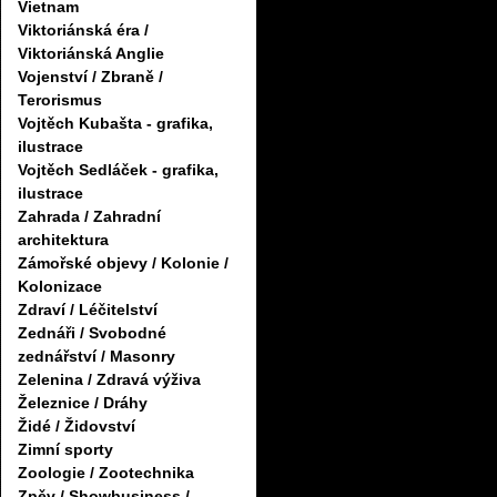
Vietnam
Viktoriánská éra /
Viktoriánská Anglie
Vojenství / Zbraně /
Terorismus
Vojtěch Kubašta - grafika,
ilustrace
Vojtěch Sedláček - grafika,
ilustrace
Zahrada / Zahradní
architektura
Zámořské objevy / Kolonie /
Kolonizace
Zdraví / Léčitelství
Zednáři / Svobodné
zednářství / Masonry
Zelenina / Zdravá výživa
Železnice / Dráhy
Židé / Židovství
Zimní sporty
Zoologie / Zootechnika
Zpěv / Showbusiness /