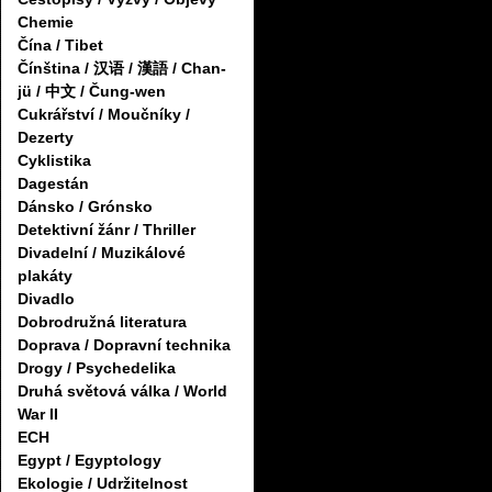
Chemie
Čína / Tibet
Čínština / 汉语 / 漢語 / Chan-
jü / 中文 / Čung-wen
Cukrářství / Moučníky /
Dezerty
Cyklistika
Dagestán
Dánsko / Grónsko
Detektivní žánr / Thriller
Divadelní / Muzikálové
plakáty
Divadlo
Dobrodružná literatura
Doprava / Dopravní technika
Drogy / Psychedelika
Druhá světová válka / World
War II
ECH
Egypt / Egyptology
Ekologie / Udržitelnost