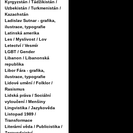
Kyrgyzstán / Tádžikistán /
Uzbekistán / Turkmenistán /
Kazachstán
Ladislav Sutnar - grafika,
ilustrace, typografie
Latinská amerika
Les / Myslivost / Lov
Letectví / Vesmír
LGBT / Gender
Libanon / Libanonská
republika
Libor Fára - grafika,
ilustrace, typografie
Lidové umění / Folklor /
Rasismus
Lidská práva / Sociální
vyloučení / Menšiny
Lingvistika / Jazykověda
Listopad 1989 /
Transformace
Literární věda / Publicistika /
Zpravodajství