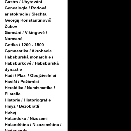
Gastro / Ubytování
Genealogie / Rodová
aristokracie / Šlechta
Georgij Konstantinovič
Žukov
Germáni / Vikingové /
Normané
Gotika / 1200 - 1500
Gymnastika / Akrobacie
Habsburská monarchie /
Habsburkové / Habsburská
dynastie
Hadi / Plazi / Obojživelníci
Hasiči / Požárníci
Heraldika / Numismatika /
Filatelie
Historie / Historiografie
Hmyz / Bezobratlí
Hokej
Holandsko / Nizozemí
Holandština / Nizozemština /
Nederlands