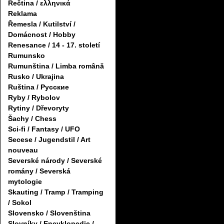
Řečtina / ελληνικά
Reklama
Řemesla / Kutilství /
Domácnost / Hobby
Renesance / 14 - 17. století
Rumunsko
Rumunština / Limba română
Rusko / Ukrajina
Ruština / Русские
Ryby / Rybolov
Rytiny / Dřevoryty
Šachy / Chess
Sci-fi / Fantasy / UFO
Secese / Jugendstil / Art
nouveau
Severské národy / Severské
romány / Severská
mytologie
Skauting / Tramp / Tramping
/ Sokol
Slovensko / Slovenština
Slovníky / Encyklopedie /