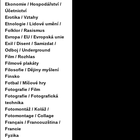
Ekonomie / Hospodářství /
Účetnictví
Erotika / Vztahy
Etnologie / Lidové umění /
Folklor / Rasismus
Evropa / EU / Evropská unie
Exil / Disent / Samizdat /
Odboj / Underground
Film / Rozhlas
Filmové plakáty
Filosofie / Dějiny myšlení
Finsko
Fotbal / Míčové hry
Fotografie / Film
Fotografie / Fotografická
technika
Fotomontáž / Koláž /
Fotomontage / Collage
Français / Francouzština /
Francie
Fyzika