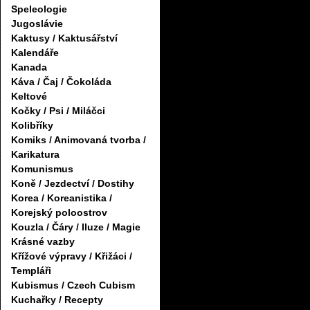
Speleologie
Jugoslávie
Kaktusy / Kaktusářství
Kalendáře
Kanada
Káva / Čaj / Čokoláda
Keltové
Kočky / Psi / Miláčci
Kolibříky
Komiks / Animovaná tvorba /
Karikatura
Komunismus
Koně / Jezdectví / Dostihy
Korea / Koreanistika /
Korejský poloostrov
Kouzla / Čáry / Iluze / Magie
Krásné vazby
Křížové výpravy / Křižáci /
Templáři
Kubismus / Czech Cubism
Kuchařky / Recepty