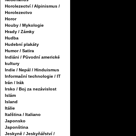
Horolezectví / Alpinismus /
Horolezectvo
Horor
Houby / Mykologie
Hrady / Zámky
Hudba
Hudební plakáty
Humor / Satira
Indiáni / Původní americké
kultury
Indie / Nepál / Hinduismus
Informační technologie / IT
Irán / Irák
Irsko / Boj za nezávislost
Islám
Island
Itálie
Italština / Italiano
Japonsko
Japonština
Jeskyně / Jeskyňářství /