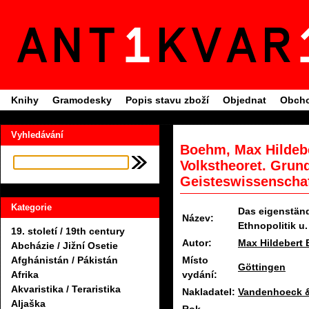
Knihy
Gramodesky
Popis stavu zboží
Objednat
Obcho
Vyhledávání
Boehm, Max Hildebe
Volkstheoret. Grund
Geisteswissenschaf
Kategorie
Das eigenständ
Název:
Ethnopolitik u
19. století / 19th century
Autor:
Max Hildebert
Abcházie / Jižní Osetie
Místo
Afghánistán / Pákistán
Göttingen
vydání:
Afrika
Akvaristika / Teraristika
Nakladatel:
Vandenhoeck &
Aljaška