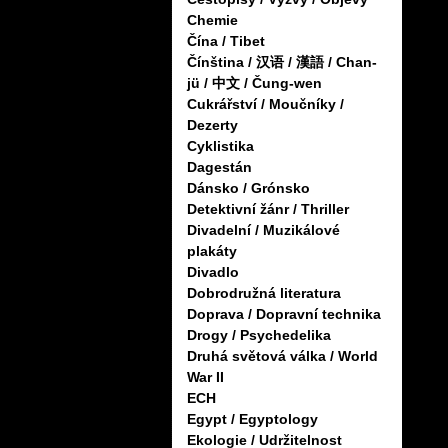
Chemie
Čína / Tibet
Čínština / 汉语 / 漢語 / Chan-
jü / 中文 / Čung-wen
Cukrářství / Moučníky /
Dezerty
Cyklistika
Dagestán
Dánsko / Grónsko
Detektivní žánr / Thriller
Divadelní / Muzikálové
plakáty
Divadlo
Dobrodružná literatura
Doprava / Dopravní technika
Drogy / Psychedelika
Druhá světová válka / World
War II
ECH
Egypt / Egyptology
Ekologie / Udržitelnost