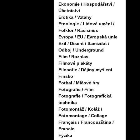
Ekonomie / Hospodářství /
Účetnictví
Erotika / Vztahy
Etnologie / Lidové umění /
Folklor / Rasismus
Evropa / EU / Evropská unie
Exil / Disent / Samizdat /
Odboj / Underground
Film / Rozhlas
Filmové plakáty
Filosofie / Dějiny myšlení
Finsko
Fotbal / Míčové hry
Fotografie / Film
Fotografie / Fotografická
technika
Fotomontáž / Koláž /
Fotomontage / Collage
Français / Francouzština /
Francie
Fyzika