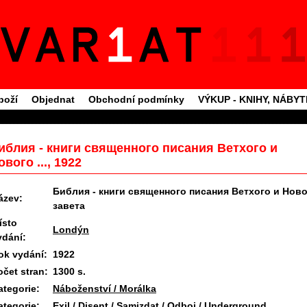
boží
Objednat
Obchodní podmínky
VÝKUP - KNIHY, NÁBY
иблия - книги священного писания Ветхого и
ового ..., 1922
Библия - книги священного писания Ветхого и Нов
ázev:
завета
ísto
Londýn
ydání:
ok vydání:
1922
očet stran:
1300 s.
ategorie:
Náboženství / Morálka
ategorie:
Exil / Disent / Samizdat / Odboj / Underground