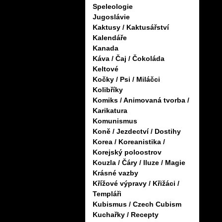
Speleologie
Jugoslávie
Kaktusy / Kaktusářství
Kalendáře
Kanada
Káva / Čaj / Čokoláda
Keltové
Kočky / Psi / Miláčci
Kolibříky
Komiks / Animovaná tvorba /
Karikatura
Komunismus
Koně / Jezdectví / Dostihy
Korea / Koreanistika /
Korejský poloostrov
Kouzla / Čáry / Iluze / Magie
Krásné vazby
Křížové výpravy / Křižáci /
Templáři
Kubismus / Czech Cubism
Kuchařky / Recepty