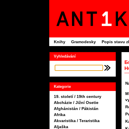
Knihy
Gramodesky
Popis stavu z
Vyhledávání
Б
Н
N
Kategorie
M
19. století / 19th century
v
Abcházie / Jižní Osetie
R
Afghánistán / Pákistán
P
Afrika
Akvaristika / Teraristika
K
Aljaška
K