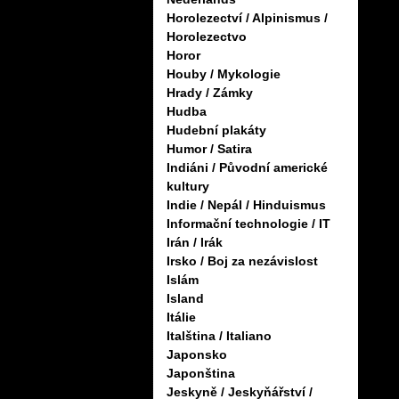
Horolezectví / Alpinismus /
Horolezectvo
Horor
Houby / Mykologie
Hrady / Zámky
Hudba
Hudební plakáty
Humor / Satira
Indiáni / Původní americké
kultury
Indie / Nepál / Hinduismus
Informační technologie / IT
Irán / Irák
Irsko / Boj za nezávislost
Islám
Island
Itálie
Italština / Italiano
Japonsko
Japonština
Jeskyně / Jeskyňářství /