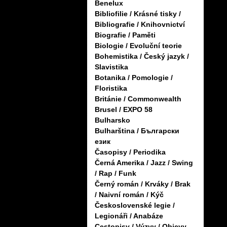
Benelux
Bibliofilie / Krásné tisky /
Bibliografie / Knihovnictví
Biografie / Paměti
Biologie / Evoluční teorie
Bohemistika / Český jazyk /
Slavistika
Botanika / Pomologie /
Floristika
Británie / Commonwealth
Brusel / EXPO 58
Bulharsko
Bulharština / Български
език
Časopisy / Periodika
Černá Amerika / Jazz / Swing
/ Rap / Funk
Černý román / Krváky / Brak
/ Naivní román / Kýč
Československé legie /
Legionáři / Anabáze
Cestopisy / Výzvy / Objevy