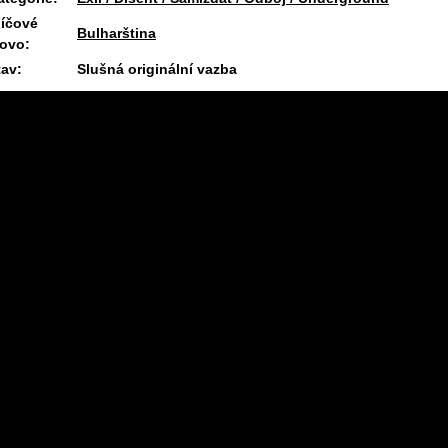
líčové
Bulharština
lovo:
tav:
Slušná originální vazba
11.7.2026 08:11 #1537