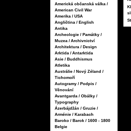
Americká občanská válka /
K
American Civil War
s
Amerika / USA
S
Angličtina / English
Antika
Archeologie / Památky /
Muzea / Archivnictví
Architektura / Design
Arktida / Antarktida
Asie / Buddhismus
Atletika
Austrálie / Nový Zéland /
Tichomoří
Autogramy / Podpis /
Věnování
Avantgarda / Obálky /
Typography
Ázerbájdžán / Gruzie /
Arménie / Karabach
Baroko / Barok / 1600 - 1800
Belgie