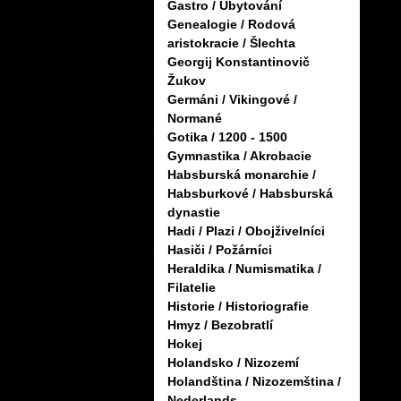
Gastro / Ubytování
Genealogie / Rodová
aristokracie / Šlechta
Georgij Konstantinovič
Žukov
Germáni / Vikingové /
Normané
Gotika / 1200 - 1500
Gymnastika / Akrobacie
Habsburská monarchie /
Habsburkové / Habsburská
dynastie
Hadi / Plazi / Obojživelníci
Hasiči / Požárníci
Heraldika / Numismatika /
Filatelie
Historie / Historiografie
Hmyz / Bezobratlí
Hokej
Holandsko / Nizozemí
Holandština / Nizozemština /
Nederlands