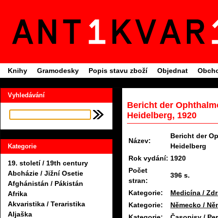
Knihy
Gramodesky
Popis stavu zboží
Objednat
Obcho
Vyhledávání
Bericht der Ophthalm
Heidelberg, 1920
Bericht der O
Název:
Heidelberg
Kategorie
Rok vydání:
1920
19. století / 19th century
Počet
Abcházie / Jižní Osetie
396 s.
stran:
Afghánistán / Pákistán
Kategorie:
Medicína / Zdr
Afrika
Akvaristika / Teraristika
Kategorie:
Německo / Ně
Aljaška
Kategorie:
Časopisy / Per