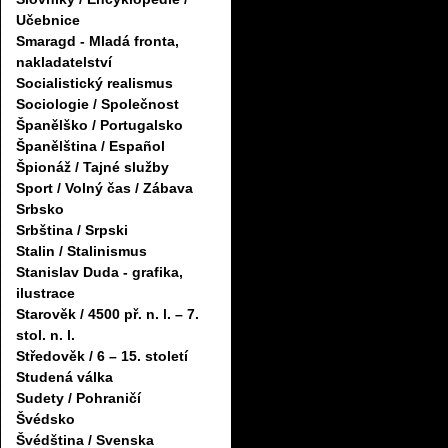
Učebnice
Smaragd - Mladá fronta,
nakladatelství
Socialistický realismus
Sociologie / Společnost
Španělško / Portugalsko
Španělština / Español
Špionáž / Tajné služby
Sport / Volný čas / Zábava
Srbsko
Srbština / Srpski
Stalin / Stalinismus
Stanislav Duda - grafika,
ilustrace
Starověk / 4500 př. n. l. – 7.
stol. n. l.
Středověk / 6 – 15. století
Studená válka
Sudety / Pohraničí
Švédsko
Švédština / Svenska