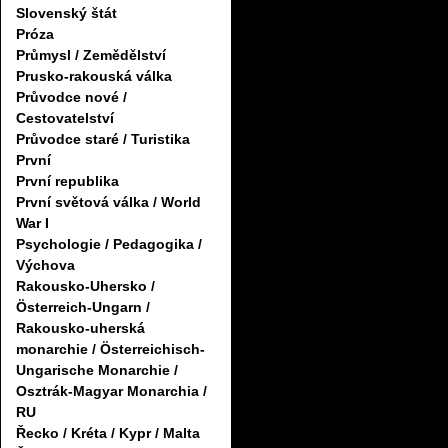
Slovenský štát
Próza
Průmysl / Zemědělství
Prusko-rakouská válka
Průvodce nové /
Cestovatelství
Průvodce staré / Turistika
První
První republika
První světová válka / World
War I
Psychologie / Pedagogika /
Výchova
Rakousko-Uhersko /
Österreich-Ungarn /
Rakousko-uherská
monarchie / Österreichisch-
Ungarische Monarchie /
Osztrák-Magyar Monarchia /
RU
Řecko / Kréta / Kypr / Malta