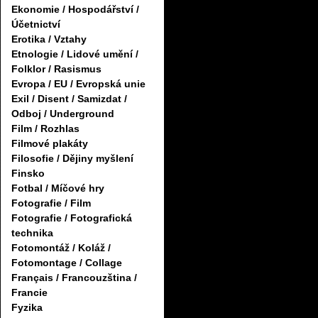
Ekonomie / Hospodářství /
Účetnictví
Erotika / Vztahy
Etnologie / Lidové umění /
Folklor / Rasismus
Evropa / EU / Evropská unie
Exil / Disent / Samizdat /
Odboj / Underground
Film / Rozhlas
Filmové plakáty
Filosofie / Dějiny myšlení
Finsko
Fotbal / Míčové hry
Fotografie / Film
Fotografie / Fotografická
technika
Fotomontáž / Koláž /
Fotomontage / Collage
Français / Francouzština /
Francie
Fyzika