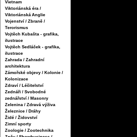
Vietnam
Viktoriánská éra /
Viktoriánská Anglie
Vojenství / Zbraně /
Terorismus
Vojtěch Kubašta - grafika,
ilustrace
Vojtěch Sedláček - grafika,
ilustrace
Zahrada / Zahradní
architektura
Zámořské objevy / Kolonie /
Kolonizace
Zdraví / Léčitelství
Zednáři / Svobodné
zednářství / Masonry
Zelenina / Zdravá výživa
Železnice / Dráhy
Židé / Židovství
Zimní sporty
Zoologie / Zootechnika
Zpěv / Showbusiness /