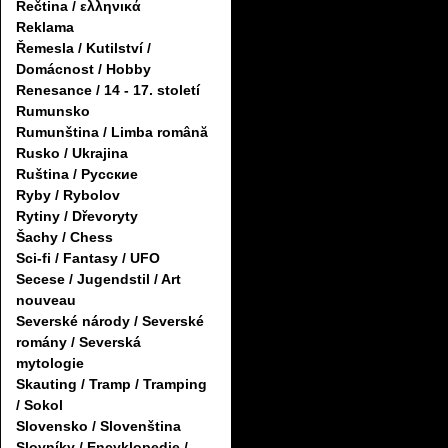
Řečtina / ελληνικά
Reklama
Řemesla / Kutilství /
Domácnost / Hobby
Renesance / 14 - 17. století
Rumunsko
Rumunština / Limba română
Rusko / Ukrajina
Ruština / Русские
Ryby / Rybolov
Rytiny / Dřevoryty
Šachy / Chess
Sci-fi / Fantasy / UFO
Secese / Jugendstil / Art
nouveau
Severské národy / Severské
romány / Severská
mytologie
Skauting / Tramp / Tramping
/ Sokol
Slovensko / Slovenština
Slovníky / Encyklopedie /