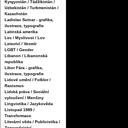
Kyrgyzstán / Tádžikistán /
Uzbekistán / Turkmenistán /
Kazachstán
Ladislav Sutnar - grafika,
ilustrace, typografie
Latinská amerika
Les / Myslivost / Lov
Letectví / Vesmír
LGBT / Gender
Libanon / Libanonská
republika
Libor Fára - grafika,
ilustrace, typografie
Lidové umění / Folklor /
Rasismus
Lidská práva / Sociální
vyloučení / Menšiny
Lingvistika / Jazykověda
Listopad 1989 /
Transformace
Literární věda / Publicistika /
Zpravodajství