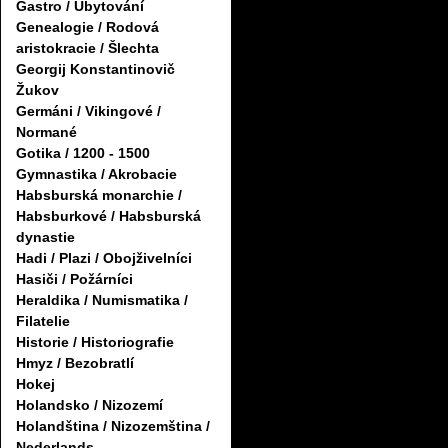
Gastro / Ubytování
Genealogie / Rodová
aristokracie / Šlechta
Georgij Konstantinovič
Žukov
Germáni / Vikingové /
Normané
Gotika / 1200 - 1500
Gymnastika / Akrobacie
Habsburská monarchie /
Habsburkové / Habsburská
dynastie
Hadi / Plazi / Obojživelníci
Hasiči / Požárníci
Heraldika / Numismatika /
Filatelie
Historie / Historiografie
Hmyz / Bezobratlí
Hokej
Holandsko / Nizozemí
Holandština / Nizozemština /
Nederlands