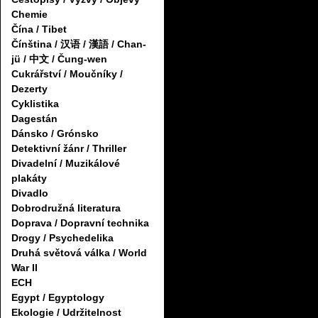
Chemie
Čína / Tibet
Čínština / 汉语 / 漢語 / Chan-
jü / 中文 / Čung-wen
Cukrářství / Moučníky /
Dezerty
Cyklistika
Dagestán
Dánsko / Grónsko
Detektivní žánr / Thriller
Divadelní / Muzikálové
plakáty
Divadlo
Dobrodružná literatura
Doprava / Dopravní technika
Drogy / Psychedelika
Druhá světová válka / World
War II
ECH
Egypt / Egyptology
Ekologie / Udržitelnost