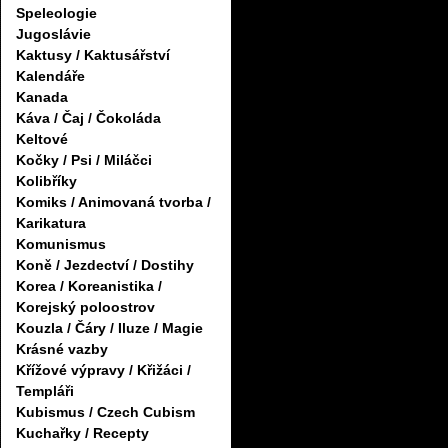
Speleologie
Jugoslávie
Kaktusy / Kaktusářství
Kalendáře
Kanada
Káva / Čaj / Čokoláda
Keltové
Kočky / Psi / Miláčci
Kolibříky
Komiks / Animovaná tvorba /
Karikatura
Komunismus
Koně / Jezdectví / Dostihy
Korea / Koreanistika /
Korejský poloostrov
Kouzla / Čáry / Iluze / Magie
Krásné vazby
Křížové výpravy / Křižáci /
Templáři
Kubismus / Czech Cubism
Kuchařky / Recepty