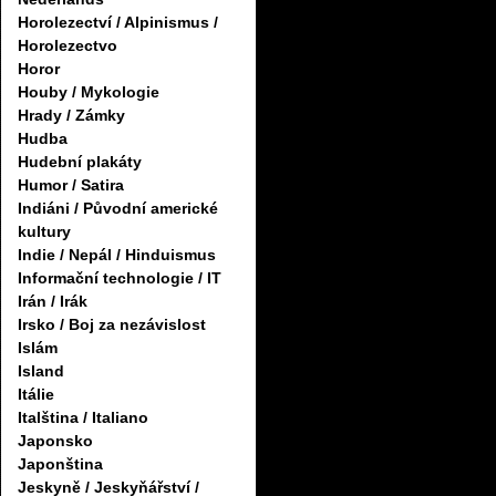
Horolezectví / Alpinismus /
Horolezectvo
Horor
Houby / Mykologie
Hrady / Zámky
Hudba
Hudební plakáty
Humor / Satira
Indiáni / Původní americké
kultury
Indie / Nepál / Hinduismus
Informační technologie / IT
Irán / Irák
Irsko / Boj za nezávislost
Islám
Island
Itálie
Italština / Italiano
Japonsko
Japonština
Jeskyně / Jeskyňářství /