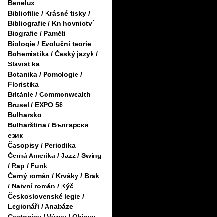
Benelux
Bibliofilie / Krásné tisky /
Bibliografie / Knihovnictví
Biografie / Paměti
Biologie / Evoluční teorie
Bohemistika / Český jazyk /
Slavistika
Botanika / Pomologie /
Floristika
Británie / Commonwealth
Brusel / EXPO 58
Bulharsko
Bulharština / Български
език
Časopisy / Periodika
Černá Amerika / Jazz / Swing
/ Rap / Funk
Černý román / Krváky / Brak
/ Naivní román / Kýč
Československé legie /
Legionáři / Anabáze
Cestopisy / Výzvy / Objevy