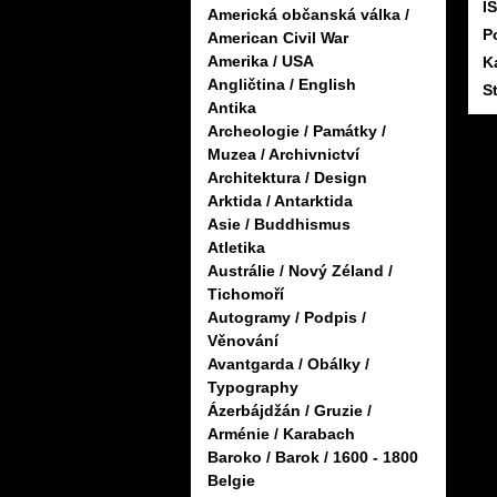
I
Americká občanská válka /
P
American Civil War
Amerika / USA
K
Angličtina / English
S
Antika
Archeologie / Památky /
Muzea / Archivnictví
Architektura / Design
Arktida / Antarktida
Asie / Buddhismus
Atletika
Austrálie / Nový Zéland /
Tichomoří
Autogramy / Podpis /
Věnování
Avantgarda / Obálky /
Typography
Ázerbájdžán / Gruzie /
Arménie / Karabach
Baroko / Barok / 1600 - 1800
Belgie