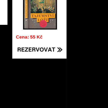
980
Cena: 55 Kč