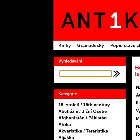
Knihy
Gramodesky
Popis stavu z
Vyhledávání
B
l
N
Kategorie
A
Il
19. století / 19th century
V
Abcházie / Jižní Osetie
Afghánistán / Pákistán
M
Afrika
N
Akvaristika / Teraristika
R
Aljaška