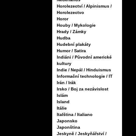
Horolezectví / Alpinismus /
Horolezectvo
Horor
Houby / Mykologie
Hrady / Zámky
Hudba
Hudební plakáty
Humor / Satira
Indiáni / Původní americké
kultury
Indie / Nepál / Hinduismus
Informační technologie / IT
Irán / Irák
Irsko / Boj za nezávislost
Islám
Island
Itálie
Italština / Italiano
Japonsko
Japonština
Jeskyně / Jeskyňářství /