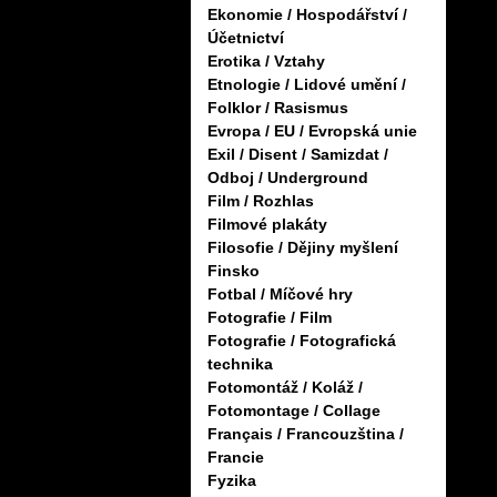
Ekonomie / Hospodářství /
Účetnictví
Erotika / Vztahy
Etnologie / Lidové umění /
Folklor / Rasismus
Evropa / EU / Evropská unie
Exil / Disent / Samizdat /
Odboj / Underground
Film / Rozhlas
Filmové plakáty
Filosofie / Dějiny myšlení
Finsko
Fotbal / Míčové hry
Fotografie / Film
Fotografie / Fotografická
technika
Fotomontáž / Koláž /
Fotomontage / Collage
Français / Francouzština /
Francie
Fyzika