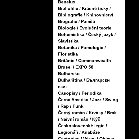
Benelux
Bibliofilie / Krásné tisky /
Bibliografie / Knihovnictví
Biografie / Paměti
Biologie / Evoluční teorie
Bohemistika / Český jazyk /
Slavistika
Botanika / Pomologie /
Floristika
Británie / Commonwealth
Brusel / EXPO 58
Bulharsko
Bulharština / Български
език
Časopisy / Periodika
Černá Amerika / Jazz / Swing
/ Rap / Funk
Černý román / Krváky / Brak
/ Naivní román / Kýč
Československé legie /
Legionáři / Anabáze
Cestopisy / Výzvy / Objevy