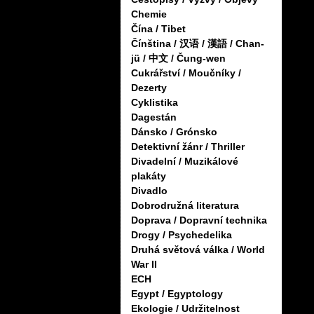
Chemie
Čína / Tibet
Čínština / 汉语 / 漢語 / Chan-
jü / 中文 / Čung-wen
Cukrářství / Moučníky /
Dezerty
Cyklistika
Dagestán
Dánsko / Grónsko
Detektivní žánr / Thriller
Divadelní / Muzikálové
plakáty
Divadlo
Dobrodružná literatura
Doprava / Dopravní technika
Drogy / Psychedelika
Druhá světová válka / World
War II
ECH
Egypt / Egyptology
Ekologie / Udržitelnost