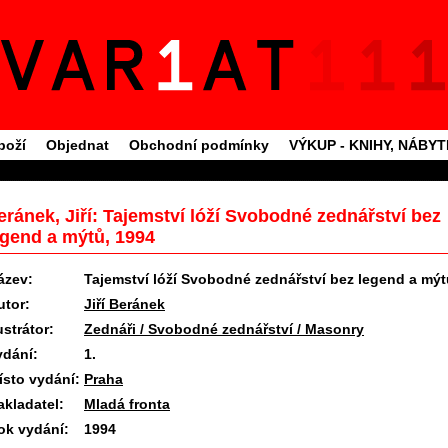
boží
Objednat
Obchodní podmínky
VÝKUP - KNIHY, NÁBY
eránek, Jiří: Tajemství lóží Svobodné zednářství bez
egend a mýtů, 1994
ázev:
Tajemství lóží Svobodné zednářství bez legend a mýt
utor:
Jiří Beránek
ustrátor:
Zednáři / Svobodné zednářství / Masonry
ydání:
1.
ísto vydání:
Praha
akladatel:
Mladá fronta
ok vydání:
1994