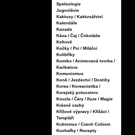
Speleologie
Jugoslávie
Kaktusy / Kaktusářství
Kalendáře
Kanada
Káva / Čaj / Čokoláda
Keltové
Kočky / Psi / Miláčci
Kolibříky
Komiks / Animovaná tvorba /
Karikatura
Komunismus
Koně / Jezdectví / Dostihy
Korea / Koreanistika /
Korejský poloostrov
Kouzla / Čáry / Iluze / Magie
Krásné vazby
Křížové výpravy / Křižáci /
Templáři
Kubismus / Czech Cubism
Kuchařky / Recepty