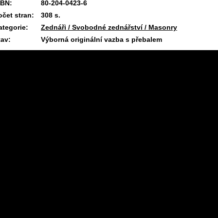
SBN:
80-204-0423-6
očet stran:
308 s.
ategorie:
Zednáři / Svobodné zednářství / Masonry
tav:
Výborná originální vazba s přebalem
2.1.2026 09:24 #1954