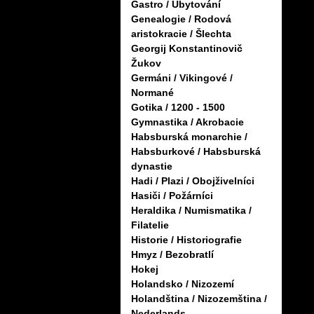
Gastro / Ubytování
Genealogie / Rodová
aristokracie / Šlechta
Georgij Konstantinovič
Žukov
Germáni / Vikingové /
Normané
Gotika / 1200 - 1500
Gymnastika / Akrobacie
Habsburská monarchie /
Habsburkové / Habsburská
dynastie
Hadi / Plazi / Obojživelníci
Hasiči / Požárníci
Heraldika / Numismatika /
Filatelie
Historie / Historiografie
Hmyz / Bezobratlí
Hokej
Holandsko / Nizozemí
Holandština / Nizozemština /
Nederlands