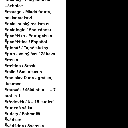
Učebnice
Smaragd - Mladá fronta,
nakladatelství
Socialistický realismus
Sociologie / Společnost
Španělško / Portugalsko
Španělština / Español
Špionáž / Tajné služby
Sport / Volný čas / Zábava
Srbsko
Srbština / Srpski
Stalin / Stalinismus
Stanislav Duda - grafika,
ilustrace
Starověk / 4500 př. n. l. – 7.
stol. n. l.
Středověk / 6 – 15. století
Studená válka
Sudety / Pohraničí
Švédsko
Švédština / Svenska