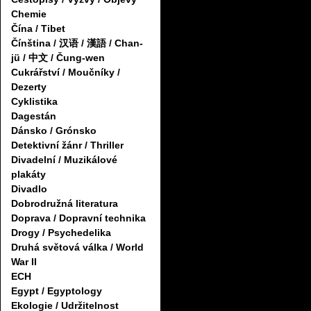
Chemie
Čína / Tibet
Čínština / 汉语 / 漢語 / Chan-
jü / 中文 / Čung-wen
Cukrářství / Moučníky /
Dezerty
Cyklistika
Dagestán
Dánsko / Grónsko
Detektivní žánr / Thriller
Divadelní / Muzikálové
plakáty
Divadlo
Dobrodružná literatura
Doprava / Dopravní technika
Drogy / Psychedelika
Druhá světová válka / World
War II
ECH
Egypt / Egyptology
Ekologie / Udržitelnost