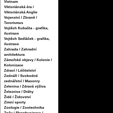
Vietnam
Viktoriánská éra /
Viktoriánská Anglie
Vojenství / Zbraně /
Terorismus
Vojtěch Kubašta - grafika,
ilustrace
Vojtěch Sedláček - grafika,
ilustrace
Zahrada / Zahradní
architektura
Zámořské objevy / Kolonie /
Kolonizace
Zdraví / Léčitelství
Zednáři / Svobodné
zednářství / Masonry
Zelenina / Zdravá výživa
Železnice / Dráhy
Židé / Židovství
Zimní sporty
Zoologie / Zootechnika
Zpěv / Showbusiness /