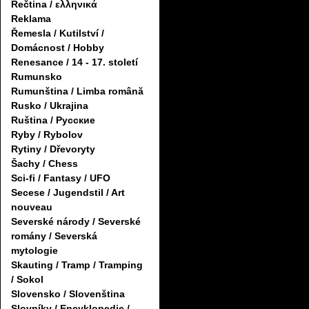
Řečtina / ελληνικά
Reklama
Řemesla / Kutilství /
Domácnost / Hobby
Renesance / 14 - 17. století
Rumunsko
Rumunština / Limba română
Rusko / Ukrajina
Ruština / Русские
Ryby / Rybolov
Rytiny / Dřevoryty
Šachy / Chess
Sci-fi / Fantasy / UFO
Secese / Jugendstil / Art
nouveau
Severské národy / Severské
romány / Severská
mytologie
Skauting / Tramp / Tramping
/ Sokol
Slovensko / Slovenština
Slovníky / Encyklopedie /