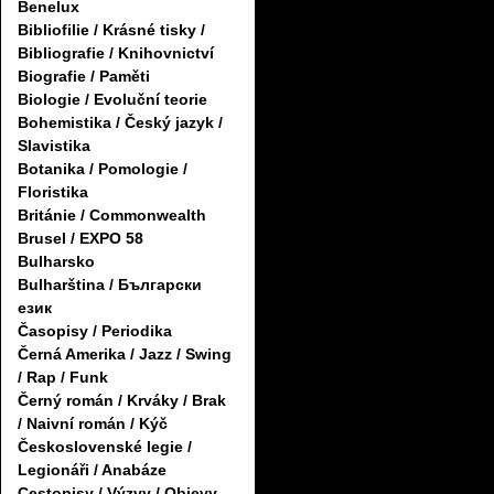
Benelux
Bibliofilie / Krásné tisky /
Bibliografie / Knihovnictví
Biografie / Paměti
Biologie / Evoluční teorie
Bohemistika / Český jazyk /
Slavistika
Botanika / Pomologie /
Floristika
Británie / Commonwealth
Brusel / EXPO 58
Bulharsko
Bulharština / Български
език
Časopisy / Periodika
Černá Amerika / Jazz / Swing
/ Rap / Funk
Černý román / Krváky / Brak
/ Naivní román / Kýč
Československé legie /
Legionáři / Anabáze
Cestopisy / Výzvy / Objevy