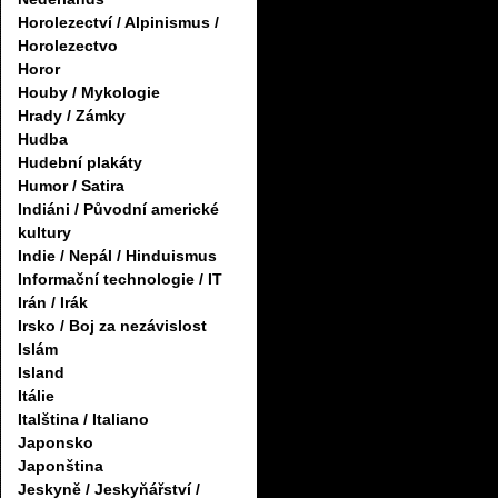
Horolezectví / Alpinismus /
Horolezectvo
Horor
Houby / Mykologie
Hrady / Zámky
Hudba
Hudební plakáty
Humor / Satira
Indiáni / Původní americké
kultury
Indie / Nepál / Hinduismus
Informační technologie / IT
Irán / Irák
Irsko / Boj za nezávislost
Islám
Island
Itálie
Italština / Italiano
Japonsko
Japonština
Jeskyně / Jeskyňářství /