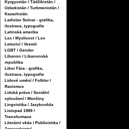
Kyrgyzstán / Tádžikistán /
Uzbekistán / Turkmenistán /
Kazachstán
Ladislav Sutnar - grafika,
ilustrace, typografie
Latinská amerika
Les / Myslivost / Lov
Letectví / Vesmír
LGBT / Gender
Libanon / Libanonská
republika
Libor Fára - grafika,
ilustrace, typografie
Lidové umění / Folklor /
Rasismus
Lidská práva / Sociální
vyloučení / Menšiny
Lingvistika / Jazykověda
Listopad 1989 /
Transformace
Literární věda / Publicistika /
Zpravodajství