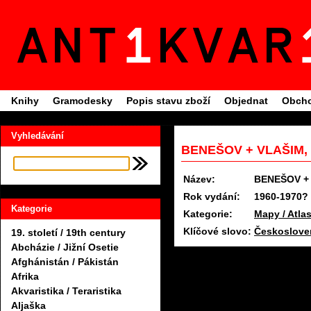
Knihy
Gramodesky
Popis stavu zboží
Objednat
Obcho
Vyhledávání
BENEŠOV + VLAŠIM, 
Název:
BENEŠOV +
Rok vydání:
1960-1970?
Kategorie
Kategorie:
Mapy / Atlas
Klíčové slovo:
Českoslove
19. století / 19th century
Abcházie / Jižní Osetie
Afghánistán / Pákistán
Afrika
Akvaristika / Teraristika
Aljaška