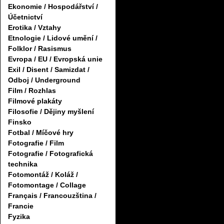
Ekonomie / Hospodářství /
Účetnictví
Erotika / Vztahy
Etnologie / Lidové umění /
Folklor / Rasismus
Evropa / EU / Evropská unie
Exil / Disent / Samizdat /
Odboj / Underground
Film / Rozhlas
Filmové plakáty
Filosofie / Dějiny myšlení
Finsko
Fotbal / Míčové hry
Fotografie / Film
Fotografie / Fotografická
technika
Fotomontáž / Koláž /
Fotomontage / Collage
Français / Francouzština /
Francie
Fyzika