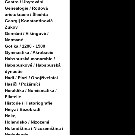
Gastro / Ubytování
Genealogie / Rodová
aristokracie / Šlechta
Georgij Konstantinovič
Žukov
Germáni / Vikingové /
Normané
Gotika / 1200 - 1500
Gymnastika / Akrobacie
Habsburská monarchie /
Habsburkové / Habsburská
dynastie
Hadi / Plazi / Obojživelníci
Hasiči / Požárníci
Heraldika / Numismatika /
Filatelie
Historie / Historiografie
Hmyz / Bezobratlí
Hokej
Holandsko / Nizozemí
Holandština / Nizozemština /
Nederlands