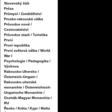
Slovenský štát
Próza
Průmysl / Zemědělství
Prusko-rakouská válka
Průvodce nové /
Cestovatelství
Průvodce staré / Turistika
První
První republika
První světová válka / World
War I
Psychologie / Pedagogika /
Výchova
Rakousko-Uhersko /
Österreich-Ungarn /
Rakousko-uherská
monarchie / Österreichisch-
Ungarische Monarchie /
Osztrák-Magyar Monarchia /
RU
Řecko / Kréta / Kypr / Malta