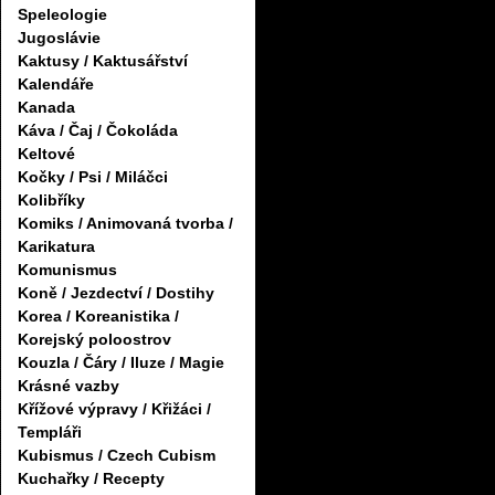
Speleologie
Jugoslávie
Kaktusy / Kaktusářství
Kalendáře
Kanada
Káva / Čaj / Čokoláda
Keltové
Kočky / Psi / Miláčci
Kolibříky
Komiks / Animovaná tvorba /
Karikatura
Komunismus
Koně / Jezdectví / Dostihy
Korea / Koreanistika /
Korejský poloostrov
Kouzla / Čáry / Iluze / Magie
Krásné vazby
Křížové výpravy / Křižáci /
Templáři
Kubismus / Czech Cubism
Kuchařky / Recepty