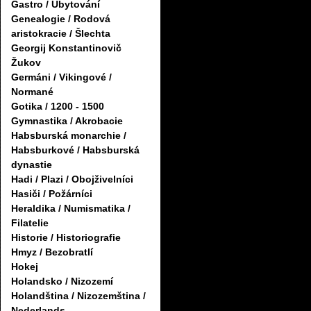
Gastro / Ubytování
Genealogie / Rodová
aristokracie / Šlechta
Georgij Konstantinovič
Žukov
Germáni / Vikingové /
Normané
Gotika / 1200 - 1500
Gymnastika / Akrobacie
Habsburská monarchie /
Habsburkové / Habsburská
dynastie
Hadi / Plazi / Obojživelníci
Hasiči / Požárníci
Heraldika / Numismatika /
Filatelie
Historie / Historiografie
Hmyz / Bezobratlí
Hokej
Holandsko / Nizozemí
Holandština / Nizozemština /
Nederlands