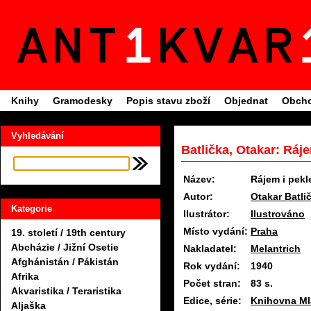
Knihy
Gramodesky
Popis stavu zboží
Objednat
Obcho
Vyhledávání
Batlička, Otakar: Ráj
Název:
Rájem i pekl
Autor:
Otakar Batli
Kategorie
Ilustrátor:
Ilustrováno
Místo vydání:
Praha
19. století / 19th century
Abcházie / Jižní Osetie
Nakladatel:
Melantrich
Afghánistán / Pákistán
Rok vydání:
1940
Afrika
Počet stran:
83 s.
Akvaristika / Teraristika
Edice, série:
Knihovna Ml
Aljaška