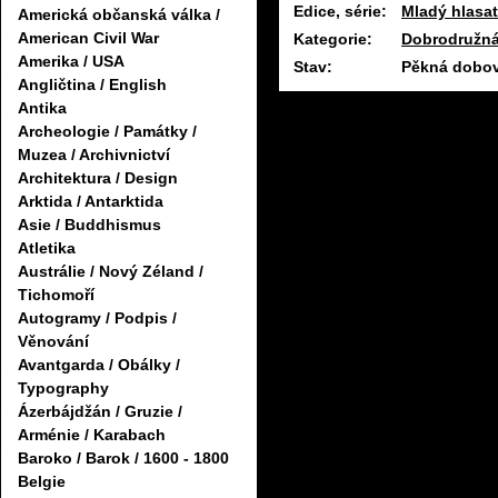
Edice, série:
Mladý hlasat
Americká občanská válka /
American Civil War
Kategorie:
Dobrodružná 
Amerika / USA
Stav:
Pěkná dobov
Angličtina / English
Antika
Archeologie / Památky /
Muzea / Archivnictví
Architektura / Design
Arktida / Antarktida
Asie / Buddhismus
Atletika
Austrálie / Nový Zéland /
Tichomoří
Autogramy / Podpis /
Věnování
Avantgarda / Obálky /
Typography
Ázerbájdžán / Gruzie /
Arménie / Karabach
Baroko / Barok / 1600 - 1800
Belgie