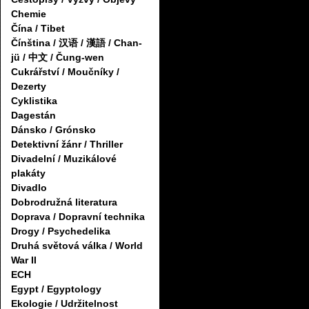
Chemie
Čína / Tibet
Čínština / 汉语 / 漢語 / Chan-
jü / 中文 / Čung-wen
Cukrářství / Moučníky /
Dezerty
Cyklistika
Dagestán
Dánsko / Grónsko
Detektivní žánr / Thriller
Divadelní / Muzikálové
plakáty
Divadlo
Dobrodružná literatura
Doprava / Dopravní technika
Drogy / Psychedelika
Druhá světová válka / World
War II
ECH
Egypt / Egyptology
Ekologie / Udržitelnost