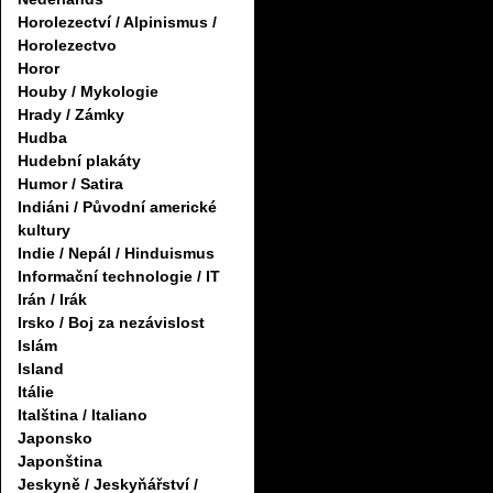
Horolezectví / Alpinismus /
Horolezectvo
Horor
Houby / Mykologie
Hrady / Zámky
Hudba
Hudební plakáty
Humor / Satira
Indiáni / Původní americké
kultury
Indie / Nepál / Hinduismus
Informační technologie / IT
Irán / Irák
Irsko / Boj za nezávislost
Islám
Island
Itálie
Italština / Italiano
Japonsko
Japonština
Jeskyně / Jeskyňářství /