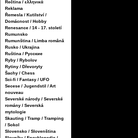
Řečtina / ελληνικά
Reklama
Řemesla / Kutilství /
Domácnost / Hobby
Renesance / 14 - 17. století
Rumunsko
Rumunština / Limba română
Rusko / Ukrajina
Ruština / Русские
Ryby / Rybolov
Rytiny / Dřevoryty
Šachy / Chess
Sci-fi / Fantasy / UFO
Secese / Jugendstil / Art
nouveau
Severské národy / Severské
romány / Severská
mytologie
Skauting / Tramp / Tramping
/ Sokol
Slovensko / Slovenština
Slovníky / Encyklopedie /