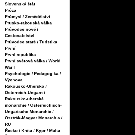
Slovenský štát
Próza
Průmysl / Zemědělství
Prusko-rakouská válka
Průvodce nové /
Cestovatelství
Průvodce staré / Turistika
První
První republika
První světová válka / World
War I
Psychologie / Pedagogika /
Výchova
Rakousko-Uhersko /
Österreich-Ungarn /
Rakousko-uherská
monarchie / Österreichisch-
Ungarische Monarchie /
Osztrák-Magyar Monarchia /
RU
Řecko / Kréta / Kypr / Malta