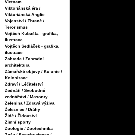
Vietnam
Viktoriánská éra /
Viktoriánská Anglie
Vojenství / Zbraně /
Terorismus
Vojtěch Kubašta - grafika,
ilustrace
Vojtěch Sedláček - grafika,
ilustrace
Zahrada / Zahradní
architektura
Zámořské objevy / Kolonie /
Kolonizace
Zdraví / Léčitelství
Zednáři / Svobodné
zednářství / Masonry
Zelenina / Zdravá výživa
Železnice / Dráhy
Židé / Židovství
Zimní sporty
Zoologie / Zootechnika
Zpěv / Showbusiness /