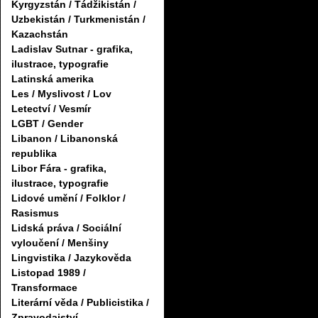
Kyrgyzstán / Tádžikistán /
Uzbekistán / Turkmenistán /
Kazachstán
Ladislav Sutnar - grafika,
ilustrace, typografie
Latinská amerika
Les / Myslivost / Lov
Letectví / Vesmír
LGBT / Gender
Libanon / Libanonská
republika
Libor Fára - grafika,
ilustrace, typografie
Lidové umění / Folklor /
Rasismus
Lidská práva / Sociální
vyloučení / Menšiny
Lingvistika / Jazykověda
Listopad 1989 /
Transformace
Literární věda / Publicistika /
Zpravodajství