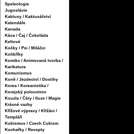
Speleologie
Jugoslávie
Kaktusy / Kaktusářství
Kalendáře
Kanada
Káva / Čaj / Čokoláda
Keltové
Kočky / Psi / Miláčci
Kolibříky
Komiks / Animovaná tvorba /
Karikatura
Komunismus
Koně / Jezdectví / Dostihy
Korea / Koreanistika /
Korejský poloostrov
Kouzla / Čáry / Iluze / Magie
Krásné vazby
Křížové výpravy / Křižáci /
Templáři
Kubismus / Czech Cubism
Kuchařky / Recepty