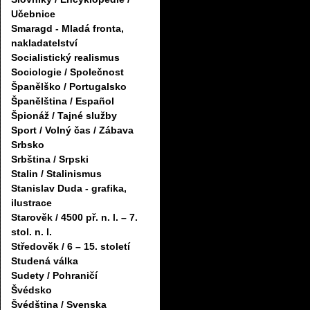
Učebnice
Smaragd - Mladá fronta,
nakladatelství
Socialistický realismus
Sociologie / Společnost
Španělško / Portugalsko
Španělština / Español
Špionáž / Tajné služby
Sport / Volný čas / Zábava
Srbsko
Srbština / Srpski
Stalin / Stalinismus
Stanislav Duda - grafika,
ilustrace
Starověk / 4500 př. n. l. – 7.
stol. n. l.
Středověk / 6 – 15. století
Studená válka
Sudety / Pohraničí
Švédsko
Švédština / Svenska