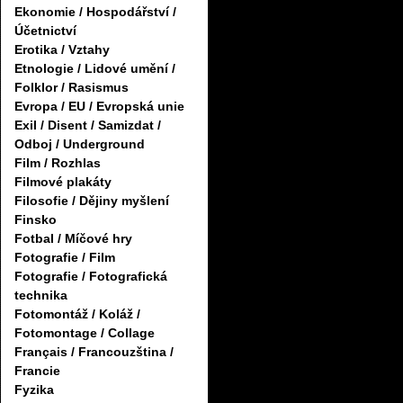
Ekonomie / Hospodářství /
Účetnictví
Erotika / Vztahy
Etnologie / Lidové umění /
Folklor / Rasismus
Evropa / EU / Evropská unie
Exil / Disent / Samizdat /
Odboj / Underground
Film / Rozhlas
Filmové plakáty
Filosofie / Dějiny myšlení
Finsko
Fotbal / Míčové hry
Fotografie / Film
Fotografie / Fotografická
technika
Fotomontáž / Koláž /
Fotomontage / Collage
Français / Francouzština /
Francie
Fyzika