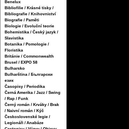
Benelux
Bibliofilie / Krásné tisky /
Bibliografie / Knihovnictví
Biografie / Paměti
Biologie / Evoluční teorie
Bohemistika / Český jazyk /
Slavistika
Botanika / Pomologie /
Floristika
Británie / Commonwealth
Brusel / EXPO 58
Bulharsko
Bulharština / Български
език
Časopisy / Periodika
Černá Amerika / Jazz / Swing
/ Rap / Funk
Černý román / Krváky / Brak
/ Naivní román / Kýč
Československé legie /
Legionáři / Anabáze
Cestopisy / Výzvy / Objevy