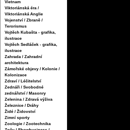
Vietnam
Viktoriánská éra /
Viktoriánská Anglie
Vojenství / Zbraně /
Terorismus
Vojtěch Kubašta - grafika,
ilustrace
Vojtěch Sedláček - grafika,
ilustrace
Zahrada / Zahradní
architektura
Zámořské objevy / Kolonie /
Kolonizace
Zdraví / Léčitelství
Zednáři / Svobodné
zednářství / Masonry
Zelenina / Zdravá výživa
Železnice / Dráhy
Židé / Židovství
Zimní sporty
Zoologie / Zootechnika
Zpěv / Showbusiness /