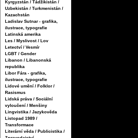
Kyrgyzstán / Tádžikistán /
Uzbekistán / Turkmenistán /
Kazachstán
Ladislav Sutnar - grafika,
ilustrace, typografie
Latinská amerika
Les / Myslivost / Lov
Letectví / Vesmír
LGBT / Gender
Libanon / Libanonská
republika
Libor Fára - grafika,
ilustrace, typografie
Lidové umění / Folklor /
Rasismus
Lidská práva / Sociální
vyloučení / Menšiny
Lingvistika / Jazykověda
Listopad 1989 /
Transformace
Literární věda / Publicistika /
Zpravodajství