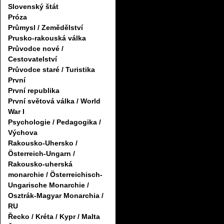
Slovenský štát
Próza
Průmysl / Zemědělství
Prusko-rakouská válka
Průvodce nové /
Cestovatelství
Průvodce staré / Turistika
První
První republika
První světová válka / World
War I
Psychologie / Pedagogika /
Výchova
Rakousko-Uhersko /
Österreich-Ungarn /
Rakousko-uherská
monarchie / Österreichisch-
Ungarische Monarchie /
Osztrák-Magyar Monarchia /
RU
Řecko / Kréta / Kypr / Malta