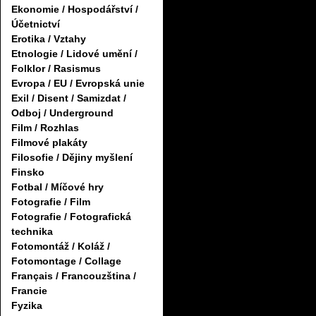
Ekonomie / Hospodářství /
Účetnictví
Erotika / Vztahy
Etnologie / Lidové umění /
Folklor / Rasismus
Evropa / EU / Evropská unie
Exil / Disent / Samizdat /
Odboj / Underground
Film / Rozhlas
Filmové plakáty
Filosofie / Dějiny myšlení
Finsko
Fotbal / Míčové hry
Fotografie / Film
Fotografie / Fotografická
technika
Fotomontáž / Koláž /
Fotomontage / Collage
Français / Francouzština /
Francie
Fyzika