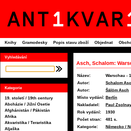
Knihy
Gramodesky
Popis stavu zboží
Objednat
Obcho
Vyhledávání
Asch, Schalom: Warsc
Název:
Warschau - 
Autor:
Schalom As
Kategorie
Autor:
Šālōm Asch
Místo vydání:
Berlín
19. století / 19th century
Abcházie / Jižní Osetie
Nakladatel:
Paul Zsolna
Afghánistán / Pákistán
Rok vydání:
1930
Afrika
Počet stran:
481 s.
Akvaristika / Teraristika
Kategorie:
Německo / N
Aljaška