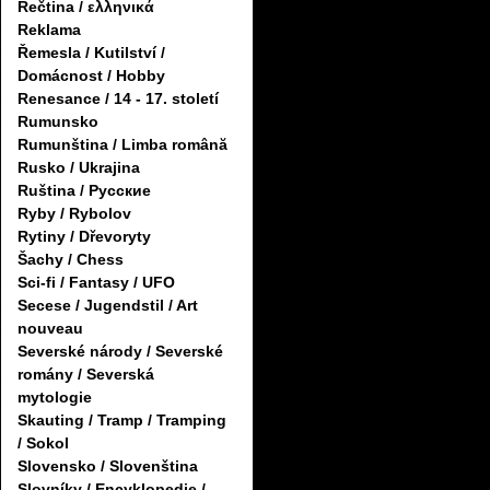
Řečtina / ελληνικά
Reklama
Řemesla / Kutilství /
Domácnost / Hobby
Renesance / 14 - 17. století
Rumunsko
Rumunština / Limba română
Rusko / Ukrajina
Ruština / Русские
Ryby / Rybolov
Rytiny / Dřevoryty
Šachy / Chess
Sci-fi / Fantasy / UFO
Secese / Jugendstil / Art
nouveau
Severské národy / Severské
romány / Severská
mytologie
Skauting / Tramp / Tramping
/ Sokol
Slovensko / Slovenština
Slovníky / Encyklopedie /