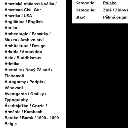
Kategorie:
Polsko
Americká občanská válka /
American Civil War
Kategorie:
Židé / Židovs
Amerika / USA
Stav:
Pěkná origin
Angličtina / English
Antika
Archeologie / Památky /
Muzea / Archivnictví
Architektura / Design
Arktida / Antarktida
Asie / Buddhismus
Atletika
Austrálie / Nový Zéland /
Tichomoří
Autogramy / Podpis /
Věnování
Avantgarda / Obálky /
Typography
Ázerbájdžán / Gruzie /
Arménie / Karabach
Baroko / Barok / 1600 - 1800
Belgie