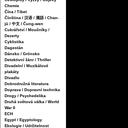
Chemie
Čína / Tibet
Čínština / 汉语 / 漢語 / Chan-
jü / 中文 / Čung-wen
Cukrářství / Moučníky /
Dezerty
Cyklistika
Dagestán
Dánsko / Grónsko
Detektivní žánr / Thriller
Divadelní / Muzikálové
plakáty
Divadlo
Dobrodružná literatura
Doprava / Dopravní technika
Drogy / Psychedelika
Druhá světová válka / World
War II
ECH
Egypt / Egyptology
Ekologie / Udržitelnost