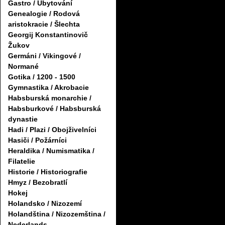
Gastro / Ubytování
Genealogie / Rodová
aristokracie / Šlechta
Georgij Konstantinovič
Žukov
Germáni / Vikingové /
Normané
Gotika / 1200 - 1500
Gymnastika / Akrobacie
Habsburská monarchie /
Habsburkové / Habsburská
dynastie
Hadi / Plazi / Obojživelníci
Hasiči / Požárníci
Heraldika / Numismatika /
Filatelie
Historie / Historiografie
Hmyz / Bezobratlí
Hokej
Holandsko / Nizozemí
Holandština / Nizozemština /
Nederlands