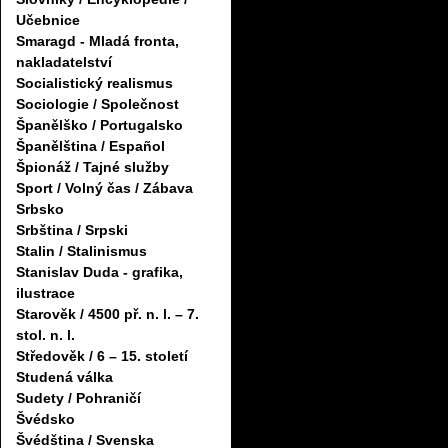
Učebnice
Smaragd - Mladá fronta,
nakladatelství
Socialistický realismus
Sociologie / Společnost
Španělško / Portugalsko
Španělština / Español
Špionáž / Tajné služby
Sport / Volný čas / Zábava
Srbsko
Srbština / Srpski
Stalin / Stalinismus
Stanislav Duda - grafika,
ilustrace
Starověk / 4500 př. n. l. – 7.
stol. n. l.
Středověk / 6 – 15. století
Studená válka
Sudety / Pohraničí
Švédsko
Švédština / Svenska