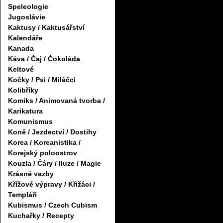
Speleologie
Jugoslávie
Kaktusy / Kaktusářství
Kalendáře
Kanada
Káva / Čaj / Čokoláda
Keltové
Kočky / Psi / Miláčci
Kolibříky
Komiks / Animovaná tvorba /
Karikatura
Komunismus
Koně / Jezdectví / Dostihy
Korea / Koreanistika /
Korejský poloostrov
Kouzla / Čáry / Iluze / Magie
Krásné vazby
Křížové výpravy / Křižáci /
Templáři
Kubismus / Czech Cubism
Kuchařky / Recepty