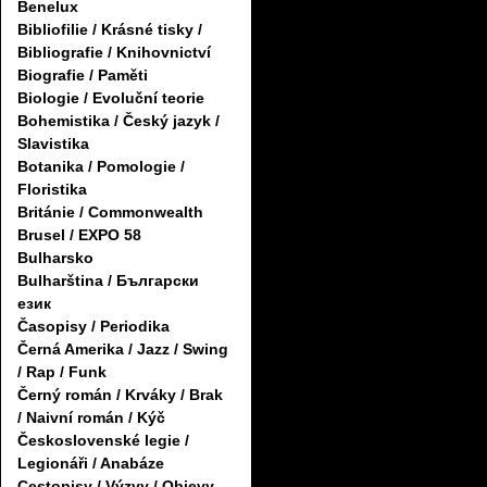
Benelux
Bibliofilie / Krásné tisky /
Bibliografie / Knihovnictví
Biografie / Paměti
Biologie / Evoluční teorie
Bohemistika / Český jazyk /
Slavistika
Botanika / Pomologie /
Floristika
Británie / Commonwealth
Brusel / EXPO 58
Bulharsko
Bulharština / Български
език
Časopisy / Periodika
Černá Amerika / Jazz / Swing
/ Rap / Funk
Černý román / Krváky / Brak
/ Naivní román / Kýč
Československé legie /
Legionáři / Anabáze
Cestopisy / Výzvy / Objevy