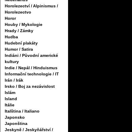
Horolezectví / Alpinismus /
Horolezectvo
Horor
Houby / Mykologie
Hrady / Zámky
Hudba
Hudební plakáty
Humor / Satira
Indiáni / Původní americké
kultury
Indie / Nepál / Hinduismus
Informační technologie / IT
Irán / Irák
Irsko / Boj za nezávislost
Islám
Island
Itálie
Italština / Italiano
Japonsko
Japonština
Jeskyně / Jeskyňářství /