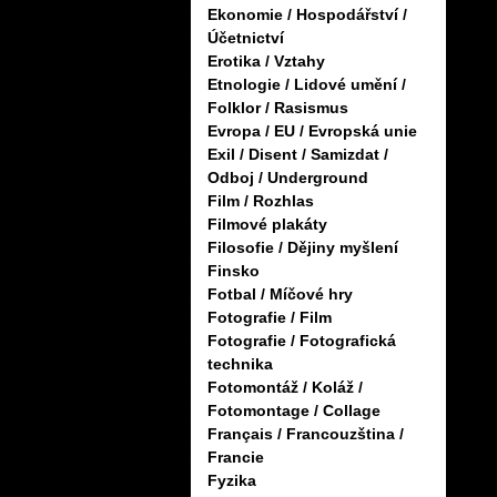
Ekonomie / Hospodářství /
Účetnictví
Erotika / Vztahy
Etnologie / Lidové umění /
Folklor / Rasismus
Evropa / EU / Evropská unie
Exil / Disent / Samizdat /
Odboj / Underground
Film / Rozhlas
Filmové plakáty
Filosofie / Dějiny myšlení
Finsko
Fotbal / Míčové hry
Fotografie / Film
Fotografie / Fotografická
technika
Fotomontáž / Koláž /
Fotomontage / Collage
Français / Francouzština /
Francie
Fyzika