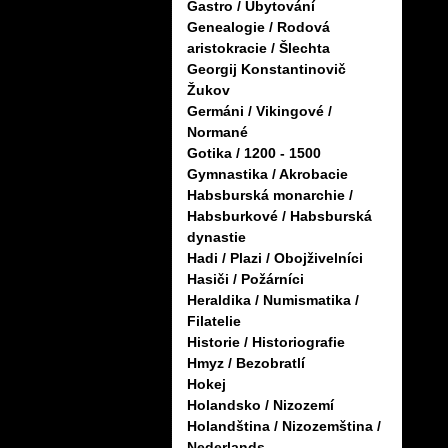
Gastro / Ubytování
Genealogie / Rodová
aristokracie / Šlechta
Georgij Konstantinovič
Žukov
Germáni / Vikingové /
Normané
Gotika / 1200 - 1500
Gymnastika / Akrobacie
Habsburská monarchie /
Habsburkové / Habsburská
dynastie
Hadi / Plazi / Obojživelníci
Hasiči / Požárníci
Heraldika / Numismatika /
Filatelie
Historie / Historiografie
Hmyz / Bezobratlí
Hokej
Holandsko / Nizozemí
Holandština / Nizozemština /
Nederlands