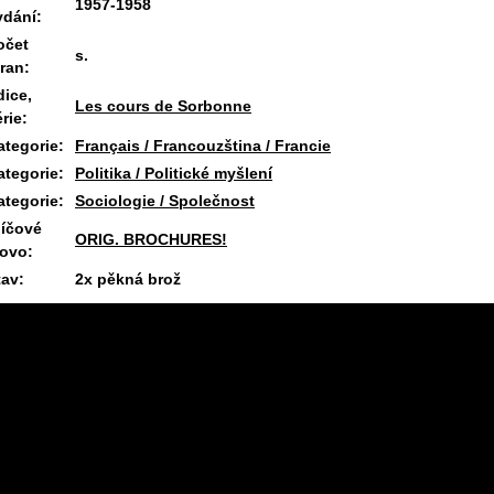
1957-1958
ydání:
očet
s.
tran:
dice,
Les cours de Sorbonne
rie:
ategorie:
Français / Francouzština / Francie
ategorie:
Politika / Politické myšlení
ategorie:
Sociologie / Společnost
líčové
ORIG. BROCHURES!
lovo:
tav:
2x pěkná brož
11.7.2026 08:11 #1657