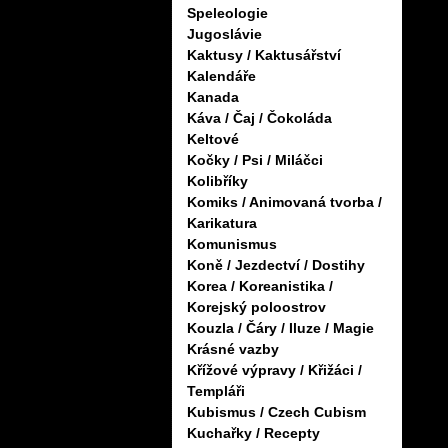
Speleologie
Jugoslávie
Kaktusy / Kaktusářství
Kalendáře
Kanada
Káva / Čaj / Čokoláda
Keltové
Kočky / Psi / Miláčci
Kolibříky
Komiks / Animovaná tvorba /
Karikatura
Komunismus
Koně / Jezdectví / Dostihy
Korea / Koreanistika /
Korejský poloostrov
Kouzla / Čáry / Iluze / Magie
Krásné vazby
Křížové výpravy / Křižáci /
Templáři
Kubismus / Czech Cubism
Kuchařky / Recepty