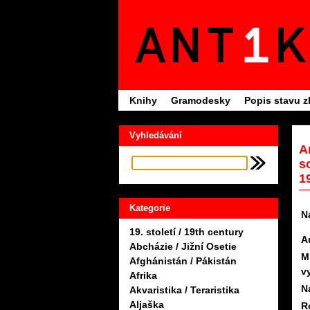
Knihy
Gramodesky
Popis stavu z
Vyhledávání
A
so
1
Kategorie
N
19. století / 19th century
A
Abcházie / Jižní Osetie
M
Afghánistán / Pákistán
v
Afrika
N
Akvaristika / Teraristika
Aljaška
R