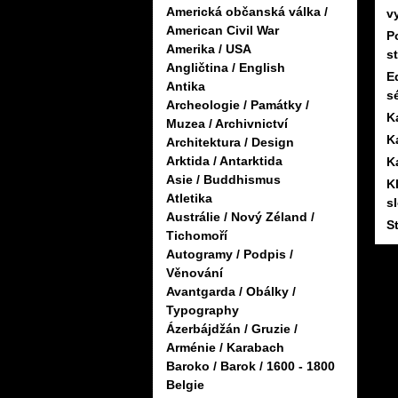
Americká občanská válka /
v
American Civil War
P
Amerika / USA
s
Angličtina / English
E
Antika
sé
Archeologie / Památky /
K
Muzea / Archivnictví
K
Architektura / Design
Arktida / Antarktida
K
Asie / Buddhismus
K
Atletika
s
Austrálie / Nový Zéland /
S
Tichomoří
Autogramy / Podpis /
Věnování
Avantgarda / Obálky /
Typography
Ázerbájdžán / Gruzie /
Arménie / Karabach
Baroko / Barok / 1600 - 1800
Belgie