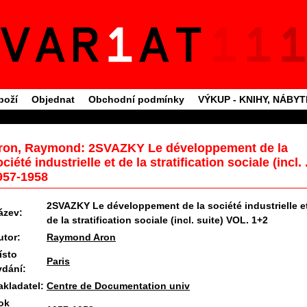
boží
Objednat
Obchodní podmínky
VÝKUP - KNIHY, NÁBY
ron, Raymond: 2SVAZKY Le développement de la
ciété industrielle et de la stratification sociale (incl. .
957-1958
2SVAZKY Le développement de la société industrielle e
ázev:
de la stratification sociale (incl. suite) VOL. 1+2
utor:
Raymond Aron
ísto
Paris
ydání:
akladatel:
Centre de Documentation univ
ok