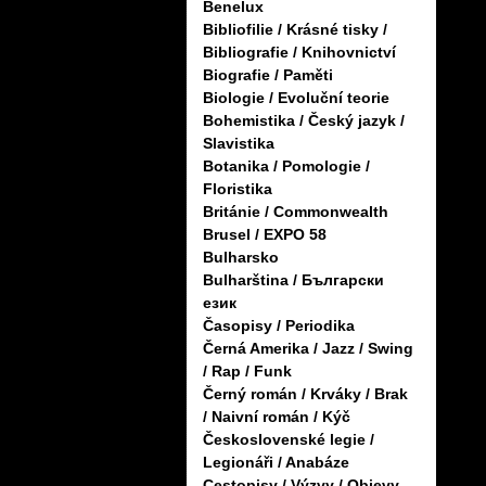
Benelux
Bibliofilie / Krásné tisky /
Bibliografie / Knihovnictví
Biografie / Paměti
Biologie / Evoluční teorie
Bohemistika / Český jazyk /
Slavistika
Botanika / Pomologie /
Floristika
Británie / Commonwealth
Brusel / EXPO 58
Bulharsko
Bulharština / Български
език
Časopisy / Periodika
Černá Amerika / Jazz / Swing
/ Rap / Funk
Černý román / Krváky / Brak
/ Naivní román / Kýč
Československé legie /
Legionáři / Anabáze
Cestopisy / Výzvy / Objevy