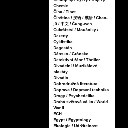
Chemie
Čína / Tibet
Čínština / 汉语 / 漢語 / Chan-
jü / 中文 / Čung-wen
Cukrářství / Moučníky /
Dezerty
Cyklistika
Dagestán
Dánsko / Grónsko
Detektivní žánr / Thriller
Divadelní / Muzikálové
plakáty
Divadlo
Dobrodružná literatura
Doprava / Dopravní technika
Drogy / Psychedelika
Druhá světová válka / World
War II
ECH
Egypt / Egyptology
Ekologie / Udržitelnost