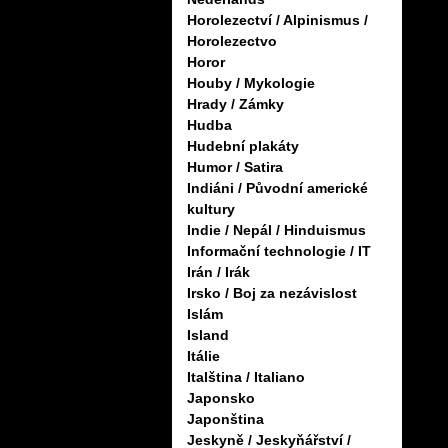
Horolezectví / Alpinismus /
Horolezectvo
Horor
Houby / Mykologie
Hrady / Zámky
Hudba
Hudební plakáty
Humor / Satira
Indiáni / Původní americké
kultury
Indie / Nepál / Hinduismus
Informační technologie / IT
Irán / Irák
Irsko / Boj za nezávislost
Islám
Island
Itálie
Italština / Italiano
Japonsko
Japonština
Jeskyně / Jeskyňářství /