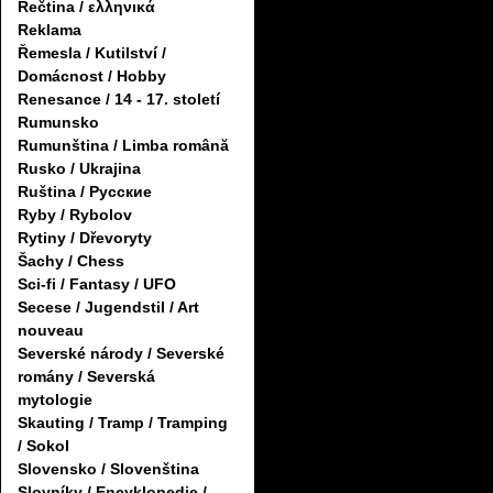
Řečtina / ελληνικά
Reklama
Řemesla / Kutilství /
Domácnost / Hobby
Renesance / 14 - 17. století
Rumunsko
Rumunština / Limba română
Rusko / Ukrajina
Ruština / Русские
Ryby / Rybolov
Rytiny / Dřevoryty
Šachy / Chess
Sci-fi / Fantasy / UFO
Secese / Jugendstil / Art
nouveau
Severské národy / Severské
romány / Severská
mytologie
Skauting / Tramp / Tramping
/ Sokol
Slovensko / Slovenština
Slovníky / Encyklopedie /