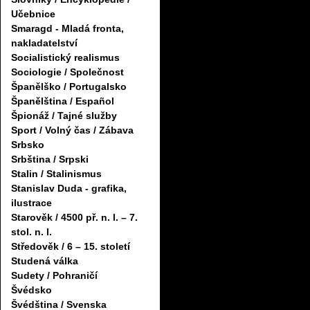
Učebnice
Smaragd - Mladá fronta,
nakladatelství
Socialistický realismus
Sociologie / Společnost
Španělško / Portugalsko
Španělština / Español
Špionáž / Tajné služby
Sport / Volný čas / Zábava
Srbsko
Srbština / Srpski
Stalin / Stalinismus
Stanislav Duda - grafika,
ilustrace
Starověk / 4500 př. n. l. – 7.
stol. n. l.
Středověk / 6 – 15. století
Studená válka
Sudety / Pohraničí
Švédsko
Švédština / Svenska