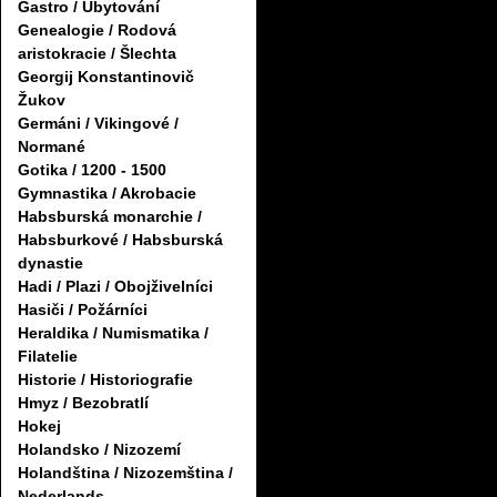
Gastro / Ubytování
Genealogie / Rodová
aristokracie / Šlechta
Georgij Konstantinovič
Žukov
Germáni / Vikingové /
Normané
Gotika / 1200 - 1500
Gymnastika / Akrobacie
Habsburská monarchie /
Habsburkové / Habsburská
dynastie
Hadi / Plazi / Obojživelníci
Hasiči / Požárníci
Heraldika / Numismatika /
Filatelie
Historie / Historiografie
Hmyz / Bezobratlí
Hokej
Holandsko / Nizozemí
Holandština / Nizozemština /
Nederlands