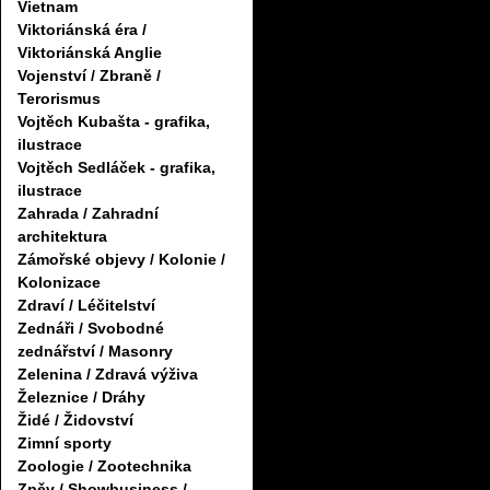
Vietnam
Viktoriánská éra /
Viktoriánská Anglie
Vojenství / Zbraně /
Terorismus
Vojtěch Kubašta - grafika,
ilustrace
Vojtěch Sedláček - grafika,
ilustrace
Zahrada / Zahradní
architektura
Zámořské objevy / Kolonie /
Kolonizace
Zdraví / Léčitelství
Zednáři / Svobodné
zednářství / Masonry
Zelenina / Zdravá výživa
Železnice / Dráhy
Židé / Židovství
Zimní sporty
Zoologie / Zootechnika
Zpěv / Showbusiness /