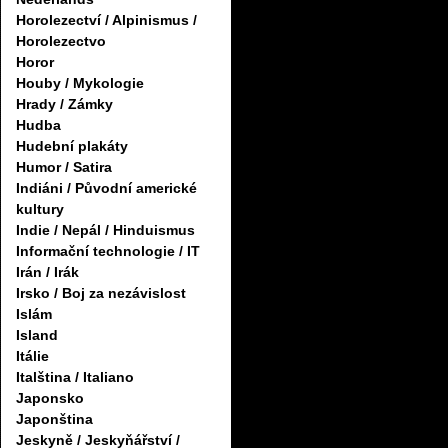
Horolezectví / Alpinismus /
Horolezectvo
Horor
Houby / Mykologie
Hrady / Zámky
Hudba
Hudební plakáty
Humor / Satira
Indiáni / Původní americké
kultury
Indie / Nepál / Hinduismus
Informační technologie / IT
Irán / Irák
Irsko / Boj za nezávislost
Islám
Island
Itálie
Italština / Italiano
Japonsko
Japonština
Jeskyně / Jeskyňářství /