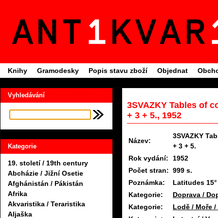
Knihy
Gramodesky
Popis stavu zboží
Objednat
Obcho
Vyhledávání
3SVAZKY Tables of co
+ 3 + 5., 1952
3SVAZKY Tabl
Název:
+ 3 + 5.
Kategorie
Rok vydání:
1952
19. století / 19th century
Počet stran:
999 s.
Abcházie / Jižní Osetie
Poznámka:
Latitudes 15° 
Afghánistán / Pákistán
Afrika
Kategorie:
Doprava / Do
Akvaristika / Teraristika
Kategorie:
Lodě / Moře 
Aljaška