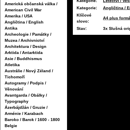
Kategorie:
Letectví / Ves
Americká občanská válka /
Kategorie:
Angličtina / 
American Civil War
Klíčové
Amerika / USA
A4 plus formá
slovo:
Angličtina / English
Antika
Stav:
3x Slušná ori
Archeologie / Památky /
Muzea / Archivnictví
Architektura / Design
Arktida / Antarktida
Asie / Buddhismus
Atletika
Austrálie / Nový Zéland /
Tichomoří
Autogramy / Podpis /
Věnování
Avantgarda / Obálky /
Typography
Ázerbájdžán / Gruzie /
Arménie / Karabach
Baroko / Barok / 1600 - 1800
Belgie