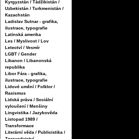
Kyrgyzstán / Tádžikistán /
Uzbekistán / Turkmenistán /
Kazachstán
Ladislav Sutnar - grafika,
ilustrace, typografie
Latinská amerika
Les / Myslivost / Lov
Letectví / Vesmír
LGBT / Gender
Libanon / Libanonská
republika
Libor Fára - grafika,
ilustrace, typografie
Lidové umění / Folklor /
Rasismus
Lidská práva / Sociální
vyloučení / Menšiny
Lingvistika / Jazykověda
Listopad 1989 /
Transformace
Literární věda / Publicistika /
Zpravodajství