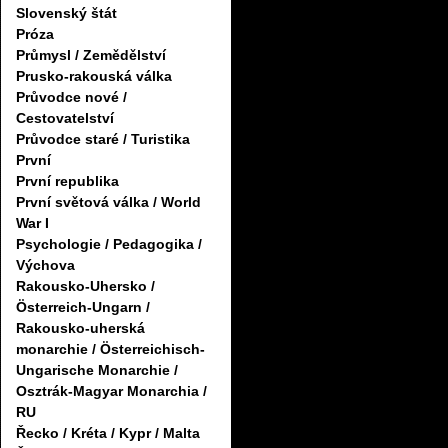
Slovenský štát
Próza
Průmysl / Zemědělství
Prusko-rakouská válka
Průvodce nové /
Cestovatelství
Průvodce staré / Turistika
První
První republika
První světová válka / World
War I
Psychologie / Pedagogika /
Výchova
Rakousko-Uhersko /
Österreich-Ungarn /
Rakousko-uherská
monarchie / Österreichisch-
Ungarische Monarchie /
Osztrák-Magyar Monarchia /
RU
Řecko / Kréta / Kypr / Malta