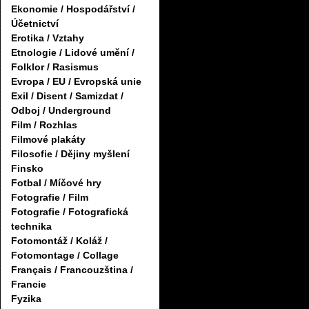
Ekonomie / Hospodářství /
Účetnictví
Erotika / Vztahy
Etnologie / Lidové umění /
Folklor / Rasismus
Evropa / EU / Evropská unie
Exil / Disent / Samizdat /
Odboj / Underground
Film / Rozhlas
Filmové plakáty
Filosofie / Dějiny myšlení
Finsko
Fotbal / Míčové hry
Fotografie / Film
Fotografie / Fotografická
technika
Fotomontáž / Koláž /
Fotomontage / Collage
Français / Francouzština /
Francie
Fyzika