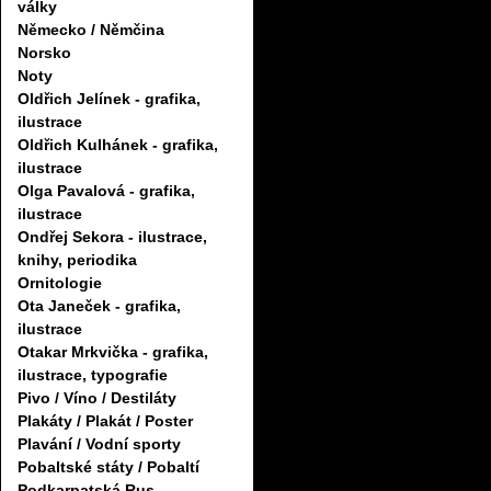
války
Německo / Němčina
Norsko
Noty
Oldřich Jelínek - grafika,
ilustrace
Oldřich Kulhánek - grafika,
ilustrace
Olga Pavalová - grafika,
ilustrace
Ondřej Sekora - ilustrace,
knihy, periodika
Ornitologie
Ota Janeček - grafika,
ilustrace
Otakar Mrkvička - grafika,
ilustrace, typografie
Pivo / Víno / Destiláty
Plakáty / Plakát / Poster
Plavání / Vodní sporty
Pobaltské státy / Pobaltí
Podkarpatská Rus