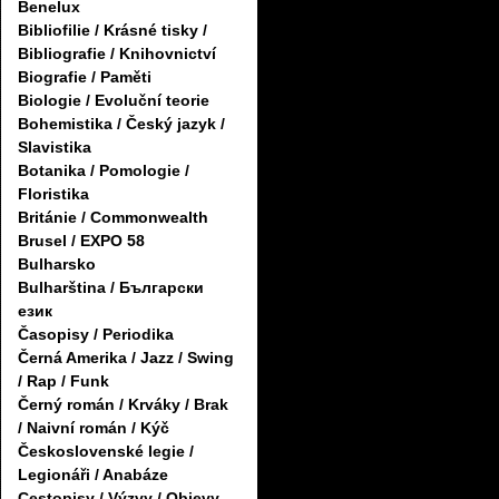
Benelux
Bibliofilie / Krásné tisky /
Bibliografie / Knihovnictví
Biografie / Paměti
Biologie / Evoluční teorie
Bohemistika / Český jazyk /
Slavistika
Botanika / Pomologie /
Floristika
Británie / Commonwealth
Brusel / EXPO 58
Bulharsko
Bulharština / Български
език
Časopisy / Periodika
Černá Amerika / Jazz / Swing
/ Rap / Funk
Černý román / Krváky / Brak
/ Naivní román / Kýč
Československé legie /
Legionáři / Anabáze
Cestopisy / Výzvy / Objevy