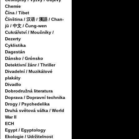
Chemie
Čína / Tibet
Čínština / 汉语 / 漢語 / Chan-
jü / 中文 / Čung-wen
Cukrářství / Moučníky /
Dezerty
Cyklistika
Dagestán
Dánsko / Grónsko
Detektivní žánr / Thriller
Divadelní / Muzikálové
plakáty
Divadlo
Dobrodružná literatura
Doprava / Dopravní technika
Drogy / Psychedelika
Druhá světová válka / World
War II
ECH
Egypt / Egyptology
Ekologie / Udržitelnost