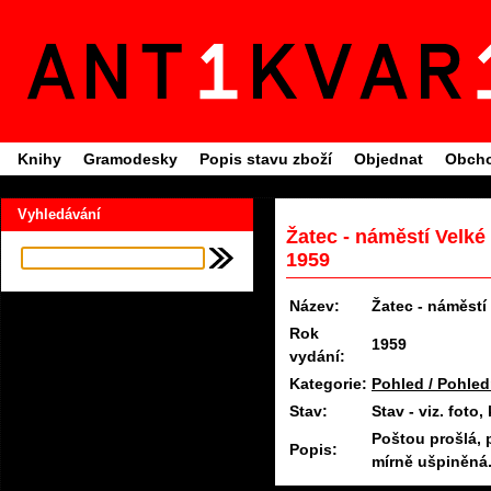
Knihy
Gramodesky
Popis stavu zboží
Objednat
Obcho
Vyhledávání
Žatec - náměstí Velké
1959
Název:
Žatec - náměstí
Rok
1959
vydání:
Kategorie:
Pohled / Pohled
Stav:
Stav - viz. fot
Poštou prošlá, 
Popis:
mírně ušpiněná.