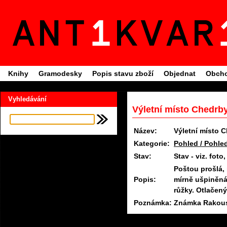
Knihy
Gramodesky
Popis stavu zboží
Objednat
Obcho
Vyhledávání
Výletní místo Chedrb
Název:
Výletní místo 
Kategorie:
Pohled / Pohle
Stav:
Stav - viz. fo
Poštou prošlá,
Popis:
mírně ušpiněná
růžky. Otlačený
Poznámka:
Známka Rakous