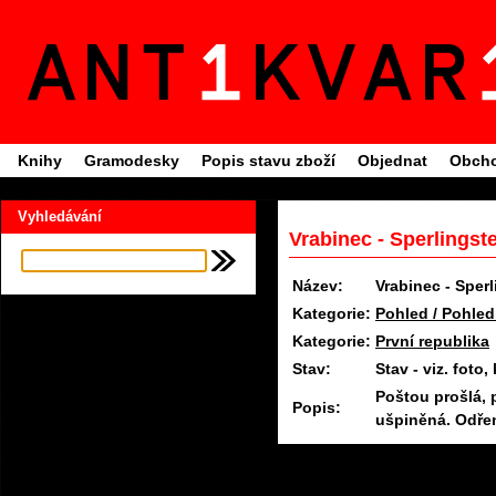
Knihy
Gramodesky
Popis stavu zboží
Objednat
Obcho
Vyhledávání
Vrabinec - Sperlingst
Název:
Vrabinec - Sperl
Kategorie:
Pohled / Pohled
Kategorie:
První republika
Stav:
Stav - viz. fot
Poštou prošlá, 
Popis:
ušpiněná. Odřen