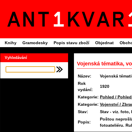
Knihy
Gramodesky
Popis stavu zboží
Objednat
Obcho
Vyhledávání
Vojenská tématika, vo
Název:
Vojenská témati
Rok
1920
vydání:
Kategorie:
Pohled / Pohled
Kategorie:
Vojenství / Zbra
Stav:
Stav - viz. fot
Poštou neprošlá
Popis:
fotoateliéru. R