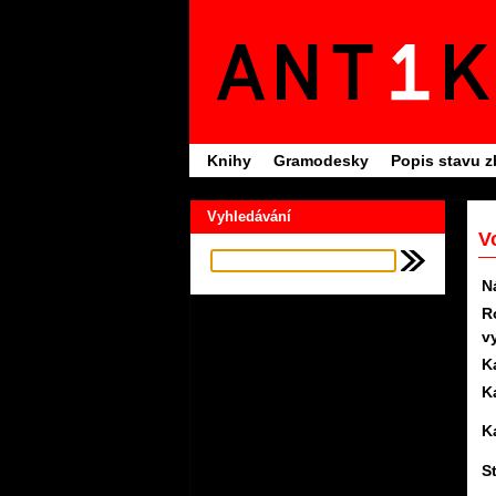
Knihy
Gramodesky
Popis stavu z
Vyhledávání
V
N
R
v
K
K
K
S