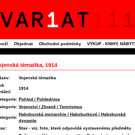
boží
Objednat
Obchodní podmínky
VÝKUP - KNIHY, NÁBY
ojenská tématika, 1914
ázev:
Vojenská tématika
ok
1914
ydání:
ategorie:
Pohled / Pohlednice
ategorie:
Vojenství / Zbraně / Terorismus
Habsburská monarchie / Habsburkové / Habsburská
ategorie:
dynastie
tav:
Stav - viz. foto, které odpovídá vystavenému předmětu