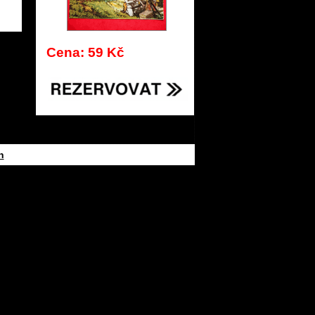
112
Cena: 59 Kč
h