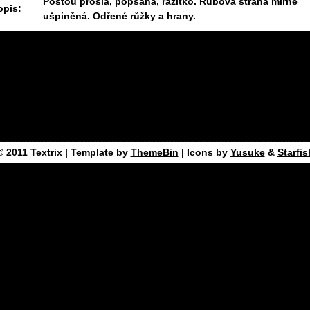
Poštou prošlá, popsaná, razitko. Rubová strana mírně
opis:
ušpiněná. Odřené růžky a hrany.
11.6.2025 09:27 #1242
© 2011
Textrix
| Template by
ThemeBin
| Icons by
Yusuke
&
Starfis