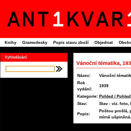
Knihy
Gramodesky
Popis stavu zboží
Objednat
Obcho
Vyhledávání
Vánoční tématika, 19
Název:
Vánoční témati
Rok
1939
vydání:
Kategorie:
Pohled / Pohled
Stav:
Stav - viz. fot
Poštou prošlá, 
Popis:
mírně ušpiněná.