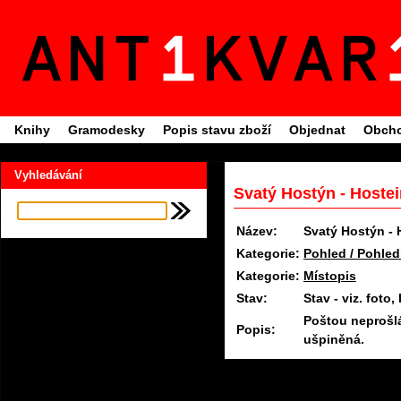
Knihy
Gramodesky
Popis stavu zboží
Objednat
Obcho
Vyhledávání
Svatý Hostýn - Hoste
Název:
Svatý Hostýn - 
Kategorie:
Pohled / Pohled
Kategorie:
Místopis
Stav:
Stav - viz. fot
Poštou neprošl
Popis:
ušpiněná.