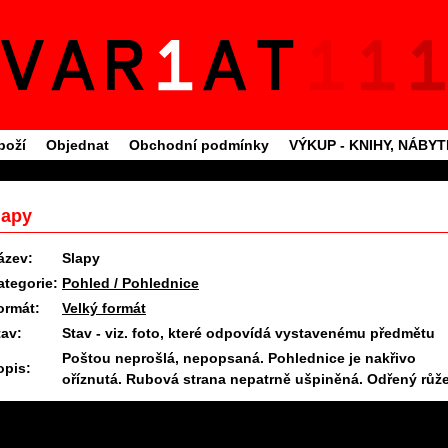
boží
Objednat
Obchodní podmínky
VÝKUP - KNIHY, NÁBY
lapy
ázev:
Slapy
ategorie:
Pohled / Pohlednice
ormát:
Velký formát
tav:
Stav - viz. foto, které odpovídá vystavenému předmětu
Poštou neprošlá, nepopsaná. Pohlednice je nakřivo
opis:
oříznutá. Rubová strana nepatrně ušpiněná. Odřený růže
11.6.2025 09:26 #1645