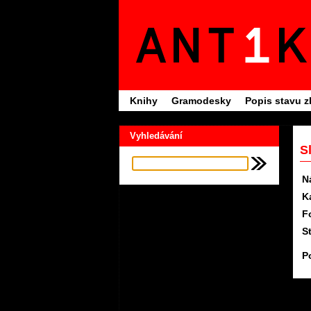
Knihy
Gramodesky
Popis stavu z
Vyhledávání
S
N
K
F
S
P