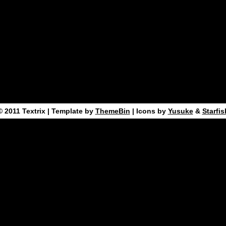
© 2011
Textrix
| Template by
ThemeBin
| Icons by
Yusuke
&
Starfis