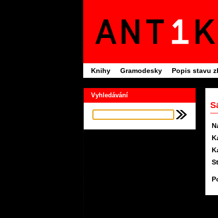
Knihy
Gramodesky
Popis stavu z
Vyhledávání
S
N
K
K
S
P