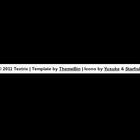
© 2011
Textrix
| Template by
ThemeBin
| Icons by
Yusuke
&
Starfis