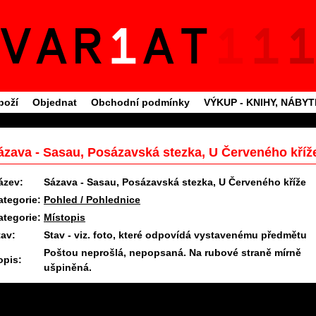
boží
Objednat
Obchodní podmínky
VÝKUP - KNIHY, NÁBY
ázava - Sasau, Posázavská stezka, U Červeného kříž
ázev:
Sázava - Sasau, Posázavská stezka, U Červeného kříže
ategorie:
Pohled / Pohlednice
ategorie:
Místopis
tav:
Stav - viz. foto, které odpovídá vystavenému předmětu
Poštou neprošlá, nepopsaná. Na rubové straně mírně
opis:
ušpiněná.
11.6.2025 09:27 #1139