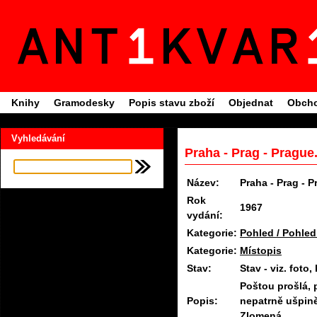
Knihy
Gramodesky
Popis stavu zboží
Objednat
Obcho
Vyhledávání
Praha - Prag - Prague
Název:
Praha - Prag - 
Rok
1967
vydání:
Kategorie:
Pohled / Pohled
Kategorie:
Místopis
Stav:
Stav - viz. fot
Poštou prošlá, 
Popis:
nepatrně ušpině
Zlomená.