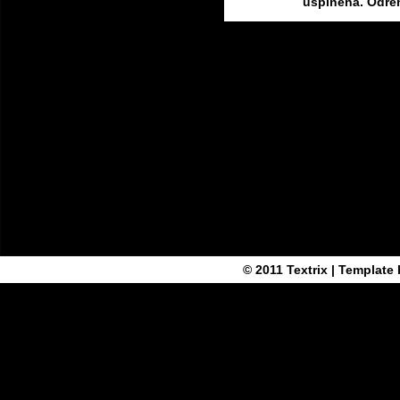
ušpiněná. Odřen
© 2011
Textrix
| Template