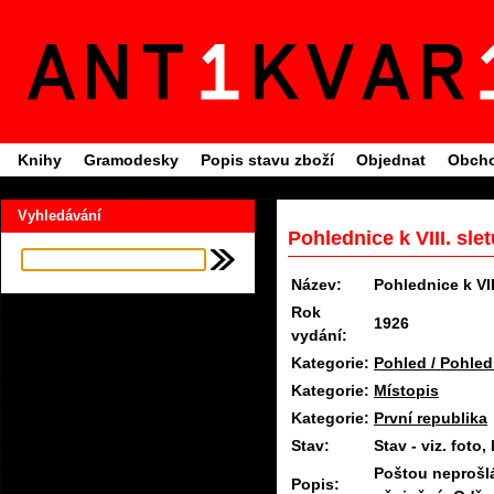
Knihy
Gramodesky
Popis stavu zboží
Objednat
Obcho
Vyhledávání
Pohlednice k VIII. sl
Název:
Pohlednice k VI
Rok
1926
vydání:
Kategorie:
Pohled / Pohled
Kategorie:
Místopis
Kategorie:
První republika
Stav:
Stav - viz. fot
Poštou neprošl
Popis: