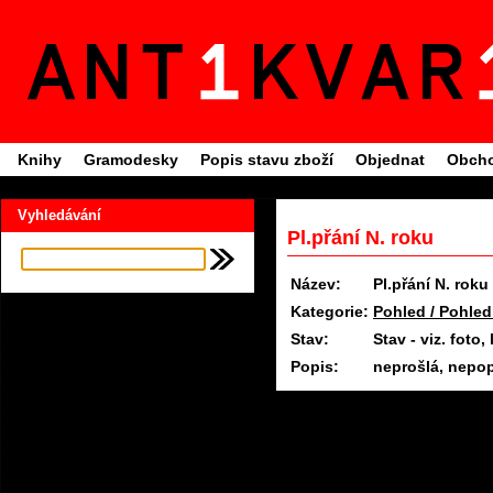
Knihy
Gramodesky
Popis stavu zboží
Objednat
Obcho
Vyhledávání
Pl.přání N. roku
Název:
Pl.přání N. roku
Kategorie:
Pohled / Pohled
Stav:
Stav - viz. fot
Popis:
neprošlá, nepo