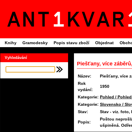
Knihy
Gramodesky
Popis stavu zboží
Objednat
Obcho
Vyhledávání
Piešťany, více záběrů,
Název:
Piešťany, více z
Rok
1950
vydání:
Kategorie:
Pohled / Pohled
Kategorie:
Slovensko / Slo
Stav:
Stav - viz. fot
Poštou neprošl
Popis:
ušpiněná. Odře