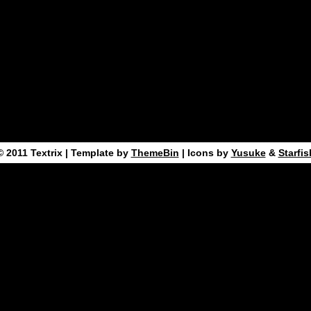
© 2011
Textrix
| Template by
ThemeBin
| Icons by
Yusuke
&
Starfis