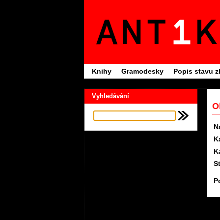
Knihy
Gramodesky
Popis stavu z
Vyhledávání
O
N
K
K
S
P