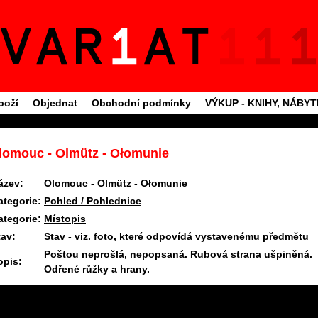
boží
Objednat
Obchodní podmínky
VÝKUP - KNIHY, NÁBY
lomouc - Olmütz - Ołomunie
ázev:
Olomouc - Olmütz - Ołomunie
ategorie:
Pohled / Pohlednice
ategorie:
Místopis
tav:
Stav - viz. foto, které odpovídá vystavenému předmětu
Poštou neprošlá, nepopsaná. Rubová strana ušpiněná.
opis:
Odřené růžky a hrany.
11.6.2025 09:27 #1226