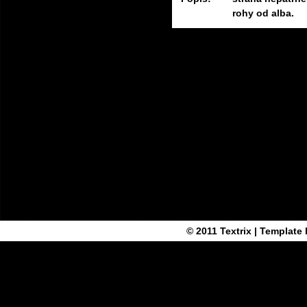
rohy od alba.
© 2011
Textrix
| Template