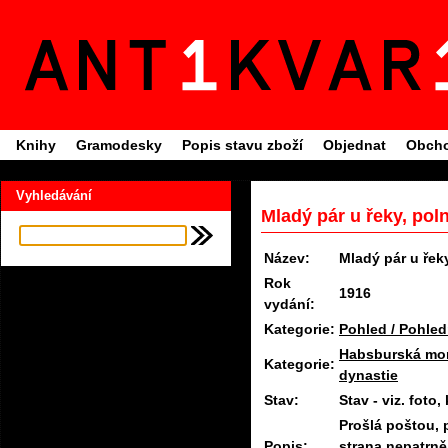
Knihy
Gramodesky
Popis stavu zboží
Objednat
Obcho
Vyhledávání
Mladý pár u řeky, poln
Název:
Mladý pár u řek
Rok
1916
vydání:
Kategorie:
Pohled / Pohled
Habsburská mon
Kategorie:
dynastie
Stav:
Stav - viz. fot
Prošlá poštou, 
Popis:
strana nepatrně