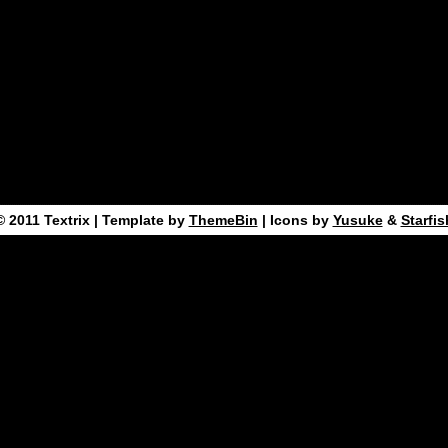
11.6.2025 09:26 #1680
© 2011
Textrix
| Template by
ThemeBin
| Icons by
Yusuke
&
Starfis