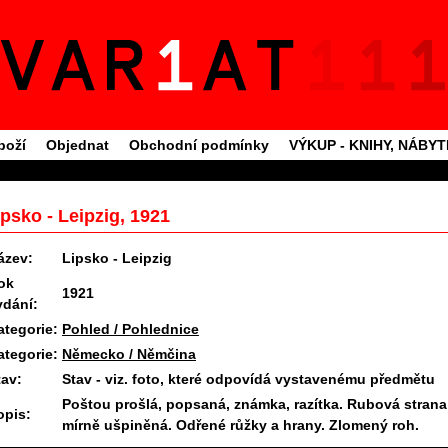
boží
Objednat
Obchodní podmínky
VÝKUP - KNIHY, NÁBY
ipsko - Leipzig, 1921
ázev:
Lipsko - Leipzig
ok
1921
ydání:
ategorie:
Pohled / Pohlednice
ategorie:
Německo / Němčina
tav:
Stav - viz. foto, které odpovídá vystavenému předmětu
Poštou prošlá, popsaná, známka, razítka. Rubová strana
opis:
mírně ušpiněná. Odřené růžky a hrany. Zlomený roh.