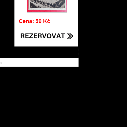
663
Cena: 59 Kč
h