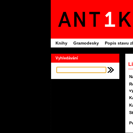
Knihy
Gramodesky
Popis stavu z
Vyhledávání
L
N
R
v
K
K
S
P