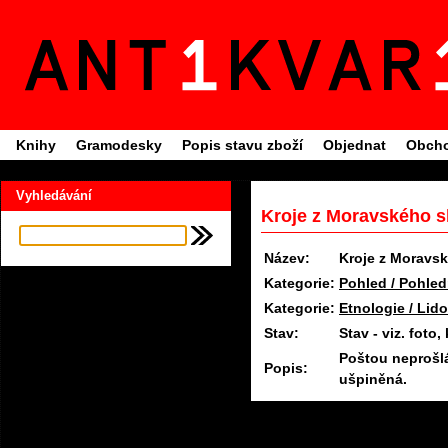
Knihy
Gramodesky
Popis stavu zboží
Objednat
Obcho
Vyhledávání
Kroje z Moravského
Název:
Kroje z Morav
Kategorie:
Pohled / Pohled
Kategorie:
Etnologie / Lid
Stav:
Stav - viz. fot
Poštou neprošl
Popis:
ušpiněná.