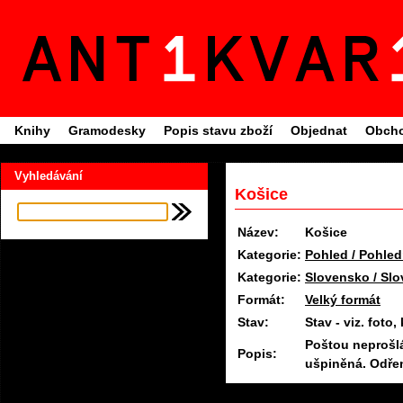
Knihy
Gramodesky
Popis stavu zboží
Objednat
Obcho
Vyhledávání
Košice
Název:
Košice
Kategorie:
Pohled / Pohled
Kategorie:
Slovensko / Slo
Formát:
Velký formát
Stav:
Stav - viz. fot
Poštou neprošl
Popis:
ušpiněná. Odřen