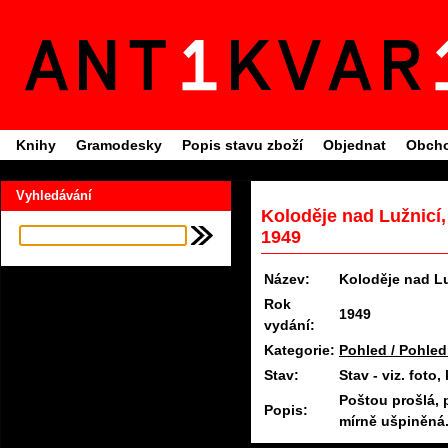
Knihy
Gramodesky
Popis stavu zboží
Objednat
Obcho
Vyhledávání
Koloděje nad Lužnicí
1949
Název:
Koloděje nad Lu
Rok
1949
vydání:
Kategorie:
Pohled / Pohled
Stav:
Stav - viz. fot
Poštou prošlá, 
Popis:
mírně ušpiněná.