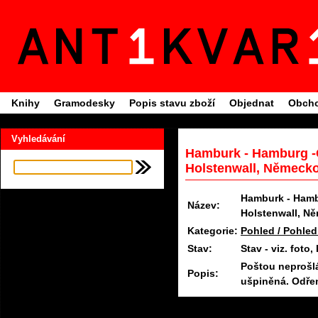
Knihy
Gramodesky
Popis stavu zboží
Objednat
Obcho
Vyhledávání
Hamburk - Hamburg -C
Holstenwall, Německ
Hamburk - Hamb
Název:
Holstenwall, N
Kategorie:
Pohled / Pohled
Stav:
Stav - viz. fot
Poštou neprošl
Popis:
ušpiněná. Odřen