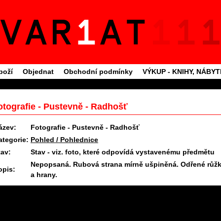
boží
Objednat
Obchodní podmínky
VÝKUP - KNIHY, NÁBY
otografie - Pustevně - Radhošť
ázev:
Fotografie - Pustevně - Radhošť
ategorie:
Pohled / Pohlednice
tav:
Stav - viz. foto, které odpovídá vystavenému předmětu
Nepopsaná. Rubová strana mírně ušpiněná. Odřené růž
opis:
a hrany.
11.6.2025 09:26 #1446