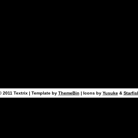
© 2011
Textrix
| Template by
ThemeBin
| Icons by
Yusuke
&
Starfis