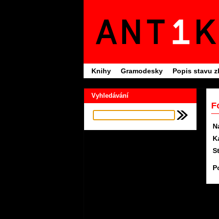
Knihy
Gramodesky
Popis stavu z
Vyhledávání
F
N
K
S
P