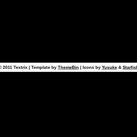
© 2011
Textrix
| Template by
ThemeBin
| Icons by
Yusuke
&
Starfis