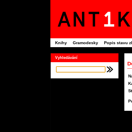
Knihy
Gramodesky
Popis stavu z
Vyhledávání
D
N
K
S
P