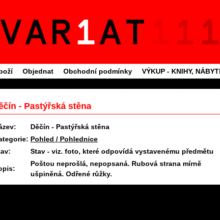
boží
Objednat
Obchodní podmínky
VÝKUP - KNIHY, NÁBY
ěčín - Pastýřská stěna
ázev:
Děčín - Pastýřská stěna
ategorie:
Pohled / Pohlednice
tav:
Stav - viz. foto, které odpovídá vystavenému předmětu
Poštou neprošlá, nepopsaná. Rubová strana mírně
opis:
ušpiněná. Odřené růžky.
11.6.2025 09:27 #1680