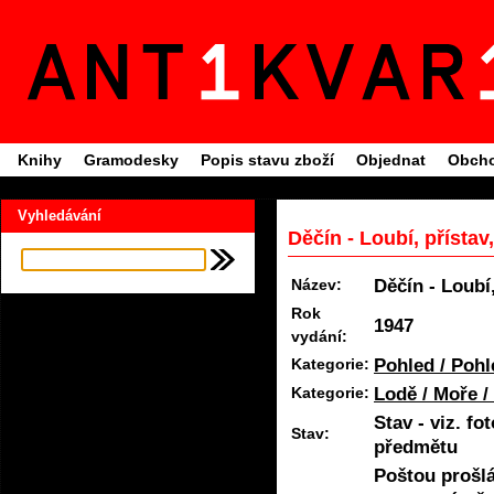
Knihy
Gramodesky
Popis stavu zboží
Objednat
Obcho
Vyhledávání
Děčín - Loubí, přísta
Děčín - Loubí
Název:
Rok
1947
vydání:
Pohled / Pohl
Kategorie:
Lodě / Moře 
Kategorie:
Stav - viz. f
Stav:
předmětu
Poštou prošlá