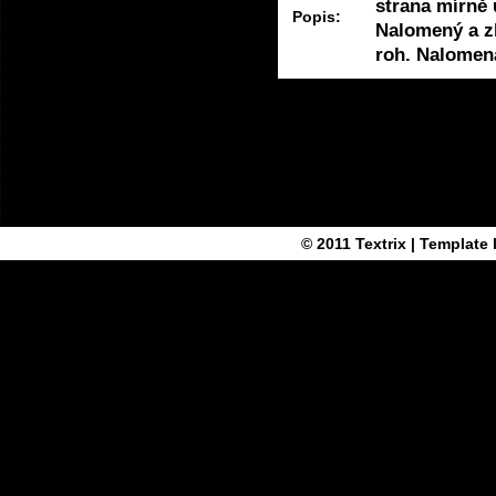
strana mírně 
Popis:
Nalomený a z
roh. Nalomen
© 2011
Textrix
| Template