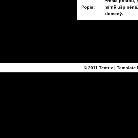
Prošlá poštou, 
Popis:
mírně ušpiněná.
zlomený.
© 2011
Textrix
| Template