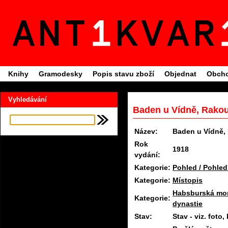
Knihy
Gramodesky
Popis stavu zboží
Objednat
Obcho
Vyhledávání
Baden u Vídně, Rakou
Název:
Baden u Vídně,
Rok
1918
vydání:
Kategorie:
Pohled / Pohled
Kategorie:
Místopis
Habsburská mon
Kategorie:
dynastie
Stav:
Stav - viz. fot